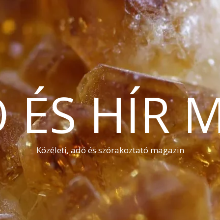
Ó ÉS HÍR 
Közéleti, adó és szórakoztató magazin