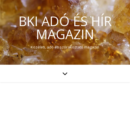
BKI ADÓ ÉS HÍR
MAGAZIN
Közéleti, adó és szórakoztató magazin