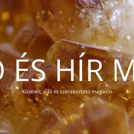
Ó ÉS HÍR 
Közéleti, adó és szórakoztató magazin