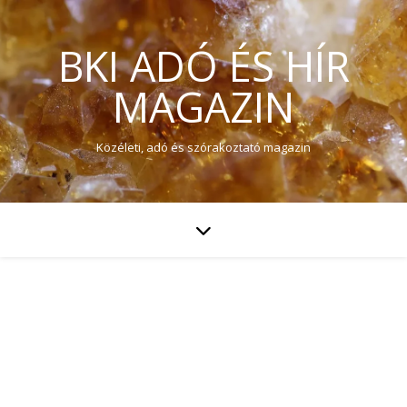
BKI ADÓ ÉS HÍR
MAGAZIN
Közéleti, adó és szórakoztató magazin