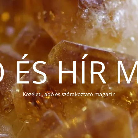
Ó ÉS HÍR 
Közéleti, adó és szórakoztató magazin