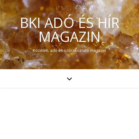
BKI ADÓ ÉS HÍR
MAGAZIN
Közéleti, adó és szórakoztató magazin