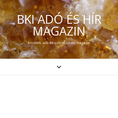
BKI ADÓ ÉS HÍR
MAGAZIN
Közéleti, adó és szórakoztató magazin