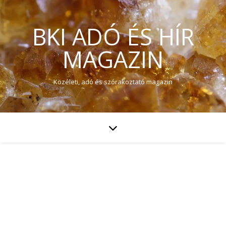
BKI ADÓ ÉS HÍR
MAGAZIN
Közéleti, adó és szórakoztató magazin