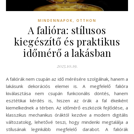
,
MINDENNAPOK
OTTHON
A falióra: stílusos
kiegészítő és praktikus
időmérő a lakásban
2025.10.19.
A faliórák nem csupán az idő mérésére szolgálnak, hanem a
lakásunk dekorációs elemei is. A megfelelő falióra
kiválasztása nem csupán funkcionális döntés, hanem
esztétikai kérdés is, hiszen az órák a fal ékeiként
kiemelkednek a térben. Az időmérő eszközök fejlődése, a
klasszikus mechanikus óráktól kezdve a modern digitális
változatokig, lehetővé teszi, hogy mindenki megtalálja a
stílusának leginkább megfelelő darabot. A faliórák