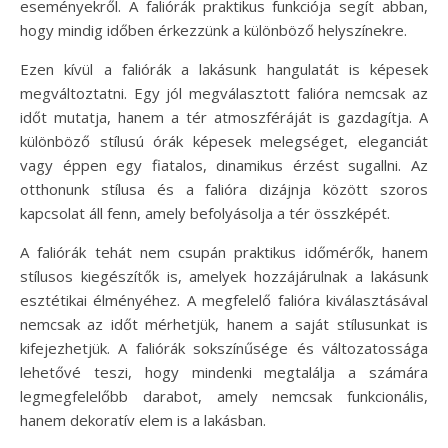
eseményekről. A faliórák praktikus funkciója segít abban,
hogy mindig időben érkezzünk a különböző helyszínekre.
Ezen kívül a faliórák a lakásunk hangulatát is képesek
megváltoztatni. Egy jól megválasztott falióra nemcsak az
időt mutatja, hanem a tér atmoszféráját is gazdagítja. A
különböző stílusú órák képesek melegséget, eleganciát
vagy éppen egy fiatalos, dinamikus érzést sugallni. Az
otthonunk stílusa és a falióra dizájnja között szoros
kapcsolat áll fenn, amely befolyásolja a tér összképét.
A faliórák tehát nem csupán praktikus időmérők, hanem
stílusos kiegészítők is, amelyek hozzájárulnak a lakásunk
esztétikai élményéhez. A megfelelő falióra kiválasztásával
nemcsak az időt mérhetjük, hanem a saját stílusunkat is
kifejezhetjük. A faliórák sokszínűsége és változatossága
lehetővé teszi, hogy mindenki megtalálja a számára
legmegfelelőbb darabot, amely nemcsak funkcionális,
hanem dekoratív elem is a lakásban.