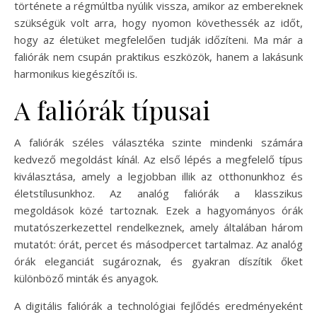
története a régmúltba nyúlik vissza, amikor az embereknek
szükségük volt arra, hogy nyomon követhessék az időt,
hogy az életüket megfelelően tudják időzíteni. Ma már a
faliórák nem csupán praktikus eszközök, hanem a lakásunk
harmonikus kiegészítői is.
A faliórák típusai
A faliórák széles választéka szinte mindenki számára
kedvező megoldást kínál. Az első lépés a megfelelő típus
kiválasztása, amely a legjobban illik az otthonunkhoz és
életstílusunkhoz. Az analóg faliórák a klasszikus
megoldások közé tartoznak. Ezek a hagyományos órák
mutatószerkezettel rendelkeznek, amely általában három
mutatót: órát, percet és másodpercet tartalmaz. Az analóg
órák eleganciát sugároznak, és gyakran díszítik őket
különböző minták és anyagok.
A digitális faliórák a technológiai fejlődés eredményeként