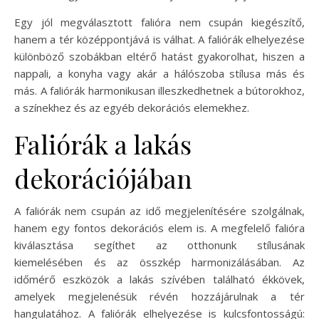
Egy jól megválasztott falióra nem csupán kiegészítő,
hanem a tér középpontjává is válhat. A faliórák elhelyezése
különböző szobákban eltérő hatást gyakorolhat, hiszen a
nappali, a konyha vagy akár a hálószoba stílusa más és
más. A faliórák harmonikusan illeszkedhetnek a bútorokhoz,
a színekhez és az egyéb dekorációs elemekhez.
Faliórák a lakás
dekorációjában
A faliórák nem csupán az idő megjelenítésére szolgálnak,
hanem egy fontos dekorációs elem is. A megfelelő falióra
kiválasztása segíthet az otthonunk stílusának
kiemelésében és az összkép harmonizálásában. Az
időmérő eszközök a lakás szívében található ékkövek,
amelyek megjelenésük révén hozzájárulnak a tér
hangulatához. A faliórák elhelyezése is kulcsfontosságú: