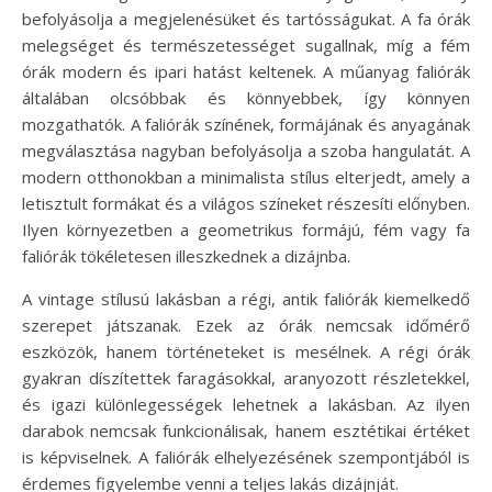
befolyásolja a megjelenésüket és tartósságukat. A fa órák
melegséget és természetességet sugallnak, míg a fém
órák modern és ipari hatást keltenek. A műanyag faliórák
általában olcsóbbak és könnyebbek, így könnyen
mozgathatók. A faliórák színének, formájának és anyagának
megválasztása nagyban befolyásolja a szoba hangulatát. A
modern otthonokban a minimalista stílus elterjedt, amely a
letisztult formákat és a világos színeket részesíti előnyben.
Ilyen környezetben a geometrikus formájú, fém vagy fa
faliórák tökéletesen illeszkednek a dizájnba.
A vintage stílusú lakásban a régi, antik faliórák kiemelkedő
szerepet játszanak. Ezek az órák nemcsak időmérő
eszközök, hanem történeteket is mesélnek. A régi órák
gyakran díszítettek faragásokkal, aranyozott részletekkel,
és igazi különlegességek lehetnek a lakásban. Az ilyen
darabok nemcsak funkcionálisak, hanem esztétikai értéket
is képviselnek. A faliórák elhelyezésének szempontjából is
érdemes figyelembe venni a teljes lakás dizájnját.