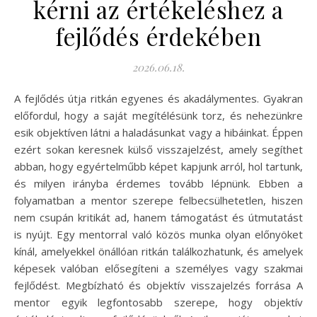
kérni az értékeléshez a
fejlődés érdekében
2026.06.18.
A fejlődés útja ritkán egyenes és akadálymentes. Gyakran
előfordul, hogy a saját megítélésünk torz, és nehezünkre
esik objektíven látni a haladásunkat vagy a hibáinkat. Éppen
ezért sokan keresnek külső visszajelzést, amely segíthet
abban, hogy egyértelműbb képet kapjunk arról, hol tartunk,
és milyen irányba érdemes tovább lépnünk. Ebben a
folyamatban a mentor szerepe felbecsülhetetlen, hiszen
nem csupán kritikát ad, hanem támogatást és útmutatást
is nyújt. Egy mentorral való közös munka olyan előnyöket
kínál, amelyekkel önállóan ritkán találkozhatunk, és amelyek
képesek valóban elősegíteni a személyes vagy szakmai
fejlődést. Megbízható és objektív visszajelzés forrása A
mentor egyik legfontosabb szerepe, hogy objektív