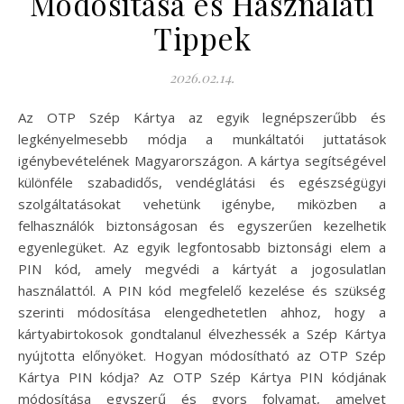
Módosítása és Használati
Tippek
2026.02.14.
Az OTP Szép Kártya az egyik legnépszerűbb és
legkényelmesebb módja a munkáltatói juttatások
igénybevételének Magyarországon. A kártya segítségével
különféle szabadidős, vendéglátási és egészségügyi
szolgáltatásokat vehetünk igénybe, miközben a
felhasználók biztonságosan és egyszerűen kezelhetik
egyenlegüket. Az egyik legfontosabb biztonsági elem a
PIN kód, amely megvédi a kártyát a jogosulatlan
használattól. A PIN kód megfelelő kezelése és szükség
szerinti módosítása elengedhetetlen ahhoz, hogy a
kártyabirtokosok gondtalanul élvezhessék a Szép Kártya
nyújtotta előnyöket. Hogyan módosítható az OTP Szép
Kártya PIN kódja? Az OTP Szép Kártya PIN kódjának
módosítása egyszerű és gyors folyamat, amelyet