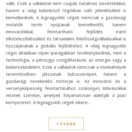
válik. Ezek a vállalatok nem csupán hatalmas bevételükkel,
hanem a világ különböző régióiban való jelenlétükkel is
kiemelkednek. A legnagyobb cégek nemcsak a gazdasági
mutatók terén nyújtanak kiemelkedőt, hanem
innovációikkal, fenntartható fejlődés iránti
elköteleződésükkel és társadalmi felelősségvállalásukkal is
hozzájárulnak a globális fejlődéshez. A világ legnagyobb
cégei általában olyan iparágakban tevékenykednek, mint a
technológia, a pénzügyi szolgáltatások, az energia vagy a
kiskereskedelem. Ezek a vállalatok nemcsak a munkahelyek
teremtésében játszanak kulcsszerepet, hanem a
gazdasági növekedés motorjai is. Az innováció és a
versenyképesség fenntartásához szükséges kihívásokkal
néznek szembe, amelyek folyamatosan alakítják a piaci
környezetet. A legnagyobb cégek sikere…
TOVÁBB