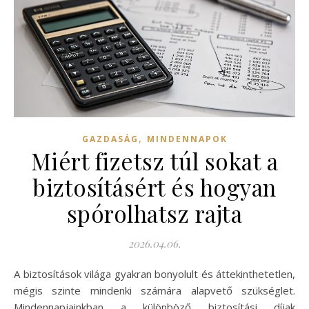
,
GAZDASÁG
MINDENNAPOK
Miért fizetsz túl sokat a
biztosításért és hogyan
spórolhatsz rajta
2026.04.06.
A biztosítások világa gyakran bonyolult és áttekinthetetlen,
mégis szinte mindenki számára alapvető szükséglet.
Mindennapjainkban a különböző biztosítási díjak