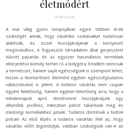
életmódért
2026.02.26.
A mai világ gyors tempójában egyre többen érzik
szükségét annak, hogy vásárlási szokásaikat tudatosan
alakítsák, és ezzel hozzájáruljanak a környezet
megóvásához. A fogyasztói társadalom által gerjesztett
túlzott pazarlás és az egyszer használatos termékek
elterjedése komoly terhet ró a bolygóra. Emellett nemcsak
a természet, hanem saját egészségünk is szempont lehet,
hiszen a fenntartható életmód egyben egészségtudatos
választásokat is jelent. A tudatos vásárlás nem csupán
egyéni felelősség, hanem egyben lehetőség arra, hogy a
mindennapok apró döntéseivel hozzájáruljunk egy
élhetőbb jövőhöz, miközben pénzt takarítunk meg és
minőségi termékekhez jutunk. Tudatos döntések a boltok
polcain Az első lépés a tudatos vásárlás felé az, hogy
vásárlás előtt átgondoljuk, valóban szükségünk van-e az