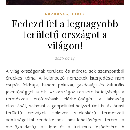
,
GAZDASÁG
HÍREK
Fedezd fel a legnagyobb
területű országot a
világon!
2026.02.14.
A világ országainak területe és mérete sok szempontból
érdekes téma. A különböző nemzetek kiterjedése nem
csupán földrajzi, hanem politikai, gazdasági és kulturális
jelentőséggel is bír. Az országok területe befolyásolja a
természeti erőforrásaik elérhetőségét, a lakosság
eloszlását, valamint a geopolitikai helyzetüket is. Az óriási
területű országok sokszor széleskörű természeti
adottságokkal rendelkeznek, ami lehetőséget teremt a
mezőgazdaság, az ipar és a turizmus fejlődésére. A