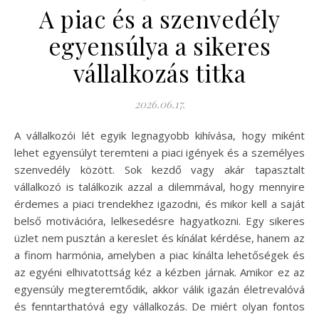
A piac és a szenvedély
egyensúlya a sikeres
vállalkozás titka
2026.06.17.
A vállalkozói lét egyik legnagyobb kihívása, hogy miként
lehet egyensúlyt teremteni a piaci igények és a személyes
szenvedély között. Sok kezdő vagy akár tapasztalt
vállalkozó is találkozik azzal a dilemmával, hogy mennyire
érdemes a piaci trendekhez igazodni, és mikor kell a saját
belső motivációra, lelkesedésre hagyatkozni. Egy sikeres
üzlet nem pusztán a kereslet és kínálat kérdése, hanem az
a finom harmónia, amelyben a piac kínálta lehetőségek és
az egyéni elhivatottság kéz a kézben járnak. Amikor ez az
egyensúly megteremtődik, akkor válik igazán életrevalóvá
és fenntarthatóvá egy vállalkozás. De miért olyan fontos