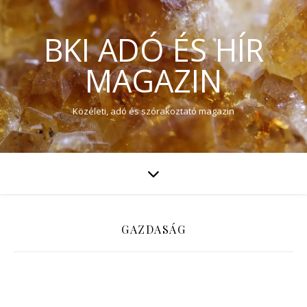
BKI ADÓ ÉS HÍR
MAGAZIN
Közéleti, adó és szórakoztató magazin
GAZDASÁG