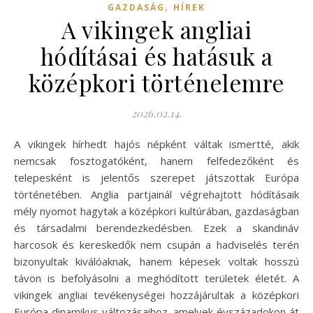
,
GAZDASÁG
HÍREK
A vikingek angliai
hódításai és hatásuk a
középkori történelemre
2026.02.14.
A vikingek hírhedt hajós népként váltak ismertté, akik
nemcsak fosztogatóként, hanem felfedezőként és
telepesként is jelentős szerepet játszottak Európa
történetében. Anglia partjainál végrehajtott hódításaik
mély nyomot hagytak a középkori kultúrában, gazdaságban
és társadalmi berendezkedésben. Ezek a skandináv
harcosok és kereskedők nem csupán a hadviselés terén
bizonyultak kiválóaknak, hanem képesek voltak hosszú
távon is befolyásolni a meghódított területek életét. A
vikingek angliai tevékenységei hozzájárultak a középkori
Európa dinamikus változásaihoz, amelyek évszázadokon át