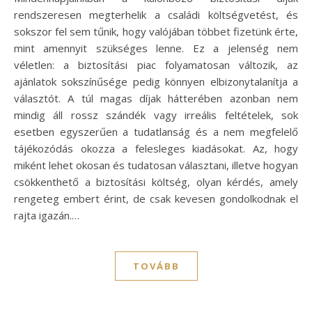
rendszeresen megterhelik a családi költségvetést, és
sokszor fel sem tűnik, hogy valójában többet fizetünk érte,
mint amennyit szükséges lenne. Ez a jelenség nem
véletlen: a biztosítási piac folyamatosan változik, az
ajánlatok sokszínűsége pedig könnyen elbizonytalanítja a
választót. A túl magas díjak hátterében azonban nem
mindig áll rossz szándék vagy irreális feltételek, sok
esetben egyszerűen a tudatlanság és a nem megfelelő
tájékozódás okozza a felesleges kiadásokat. Az, hogy
miként lehet okosan és tudatosan választani, illetve hogyan
csökkenthető a biztosítási költség, olyan kérdés, amely
rengeteg embert érint, de csak kevesen gondolkodnak el
rajta igazán.…
TOVÁBB