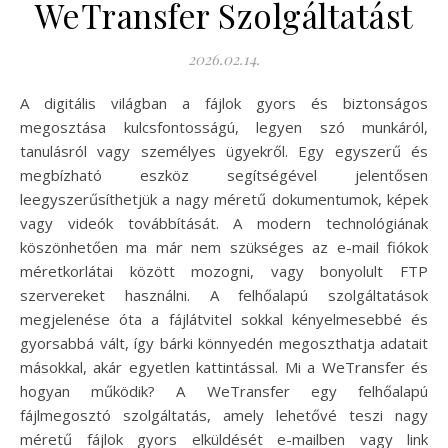
WeTransfer Szolgáltatást
2026.02.14.
A digitális világban a fájlok gyors és biztonságos
megosztása kulcsfontosságú, legyen szó munkáról,
tanulásról vagy személyes ügyekről. Egy egyszerű és
megbízható eszköz segítségével jelentősen
leegyszerűsíthetjük a nagy méretű dokumentumok, képek
vagy videók továbbítását. A modern technológiának
köszönhetően ma már nem szükséges az e-mail fiókok
méretkorlátai között mozogni, vagy bonyolult FTP
szervereket használni. A felhőalapú szolgáltatások
megjelenése óta a fájlátvitel sokkal kényelmesebbé és
gyorsabbá vált, így bárki könnyedén megoszthatja adatait
másokkal, akár egyetlen kattintással. Mi a WeTransfer és
hogyan működik? A WeTransfer egy felhőalapú
fájlmegosztó szolgáltatás, amely lehetővé teszi nagy
méretű fájlok gyors elküldését e-mailben vagy link