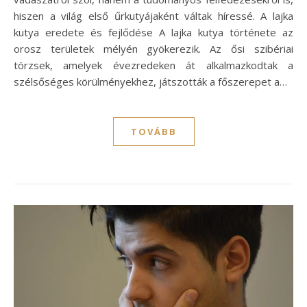
hiszen a világ első űrkutyájaként váltak híressé. A lajka
kutya eredete és fejlődése A lajka kutya története az
orosz területek mélyén gyökerezik. Az ősi szibériai
törzsek, amelyek évezredeken át alkalmazkodtak a
szélsőséges körülményekhez, játszották a főszerepet a…
TOVÁBB