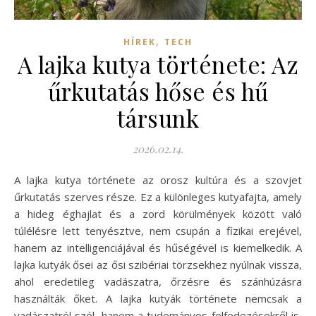
,
HÍREK
TECH
A lajka kutya története: Az
űrkutatás hőse és hű
társunk
2026.02.14.
A lajka kutya története az orosz kultúra és a szovjet
űrkutatás szerves része. Ez a különleges kutyafajta, amely
a hideg éghajlat és a zord körülmények között való
túlélésre lett tenyésztve, nem csupán a fizikai erejével,
hanem az intelligenciájával és hűségével is kiemelkedik. A
lajka kutyák ősei az ősi szibériai törzsekhez nyúlnak vissza,
ahol eredetileg vadászatra, őrzésre és szánhúzásra
használták őket. A lajka kutyák története nemcsak a
vadászatról szól, hanem a tudományos felfedezésekről is,