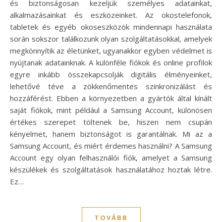
és biztonságosan kezeljük személyes adatainkat,
alkalmazásainkat és eszközeinket. Az okostelefonok,
tabletek és egyéb okoseszközök mindennapi használata
során sokszor találkozunk olyan szolgáltatásokkal, amelyek
megkönnyítik az életünket, ugyanakkor egyben védelmet is
nyújtanak adatainknak. A különféle fiókok és online profilok
egyre inkább összekapcsolják digitális élményeinket,
lehetővé téve a zökkenőmentes szinkronizálást és
hozzáférést. Ebben a környezetben a gyártók által kínált
saját fiókok, mint például a Samsung Account, különösen
értékes szerepet töltenek be, hiszen nem csupán
kényelmet, hanem biztonságot is garantálnak. Mi az a
Samsung Account, és miért érdemes használni? A Samsung
Account egy olyan felhasználói fiók, amelyet a Samsung
készülékek és szolgáltatások használatához hoztak létre.
Ez…
TOVÁBB