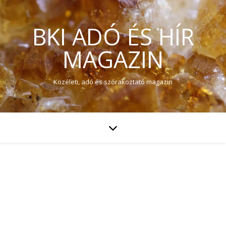
BKI ADÓ ÉS HÍR
MAGAZIN
Közéleti, adó és szórakoztató magazin