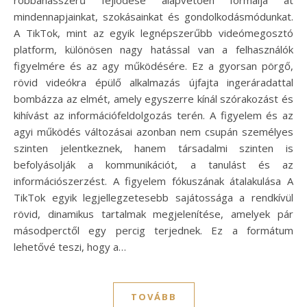
mindennapjainkat, szokásainkat és gondolkodásmódunkat.
A TikTok, mint az egyik legnépszerűbb videómegosztó
platform, különösen nagy hatással van a felhasználók
figyelmére és az agy működésére. Ez a gyorsan pörgő,
rövid videókra épülő alkalmazás újfajta ingeráradattal
bombázza az elmét, amely egyszerre kínál szórakozást és
kihívást az információfeldolgozás terén. A figyelem és az
agyi működés változásai azonban nem csupán személyes
szinten jelentkeznek, hanem társadalmi szinten is
befolyásolják a kommunikációt, a tanulást és az
információszerzést. A figyelem fókuszának átalakulása A
TikTok egyik legjellegzetesebb sajátossága a rendkívül
rövid, dinamikus tartalmak megjelenítése, amelyek pár
másodperctől egy percig terjednek. Ez a formátum
lehetővé teszi, hogy a…
TOVÁBB