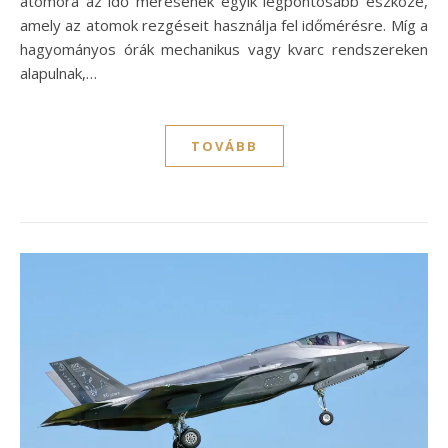
atomóra az idő mérésének egyik legpontosabb eszköze,
amely az atomok rezgéseit használja fel időmérésre. Míg a
hagyományos órák mechanikus vagy kvarc rendszereken
alapulnak,…
TOVÁBB