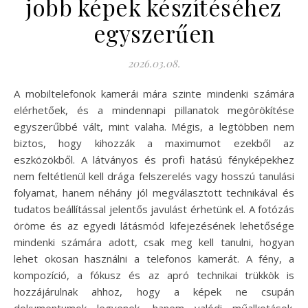
jobb képek készítéséhez
egyszerűen
2026.03.08.
A mobiltelefonok kamerái mára szinte mindenki számára
elérhetőek, és a mindennapi pillanatok megörökítése
egyszerűbbé vált, mint valaha. Mégis, a legtöbben nem
biztos, hogy kihozzák a maximumot ezekből az
eszközökből. A látványos és profi hatású fényképekhez
nem feltétlenül kell drága felszerelés vagy hosszú tanulási
folyamat, hanem néhány jól megválasztott technikával és
tudatos beállítással jelentős javulást érhetünk el. A fotózás
öröme és az egyedi látásmód kifejezésének lehetősége
mindenki számára adott, csak meg kell tanulni, hogyan
lehet okosan használni a telefonos kamerát. A fény, a
kompozíció, a fókusz és az apró technikai trükkök is
hozzájárulnak ahhoz, hogy a képek ne csupán
dokumentumok legyenek, hanem valódi műalkotások.