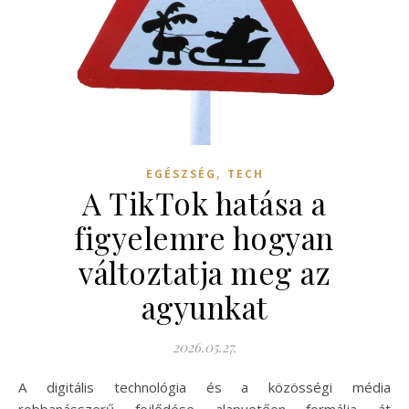
,
EGÉSZSÉG
TECH
A TikTok hatása a
figyelemre hogyan
változtatja meg az
agyunkat
2026.05.27.
A digitális technológia és a közösségi média
robbanásszerű fejlődése alapvetően formálja át