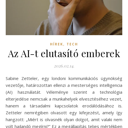
,
HÍREK
TECH
Az AI-t elutasító emberek
2026.02.14.
Sabine Zetteler, egy londoni kommunikációs ügynökség
vezetője, határozottan ellenzi a mesterséges intelligencia
(AI) használatát. Véleménye szerint a technológia
elterjedése nemcsak a munkahelyek elvesztéséhez vezet,
hanem a társadalmi kapcsolatok erodálódásához is.
Zetteler nemrégiben olvasott egy kifejezést, amely így
hangzott: „Miért is olvasnék olyan dolgot, amit valaki nem
volt hajlandó megírni?” Ez a megállapítás teljes mértékben