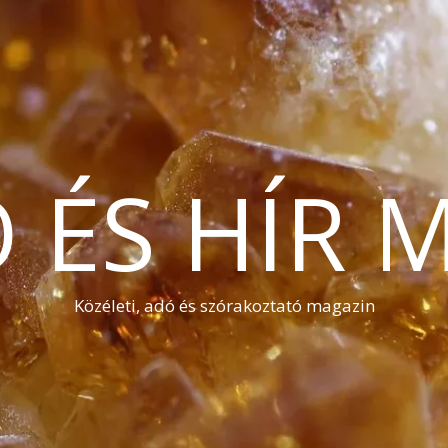
Ó ÉS HÍR 
Közéleti, adó és szórakoztató magazin