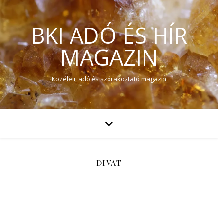
BKI ADÓ ÉS HÍR
MAGAZIN
Közéleti, adó és szórakoztató magazin
DIVAT