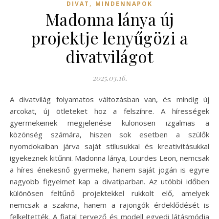
,
DIVAT
MINDENNAPOK
Madonna lánya új
projektje lenyűgözi a
divatvilágot
2025.03.16.
A divatvilág folyamatos változásban van, és mindig új
arcokat, új ötleteket hoz a felszínre. A hírességek
gyermekeinek megjelenése különösen izgalmas a
közönség számára, hiszen sok esetben a szülők
nyomdokaiban járva saját stílusukkal és kreativitásukkal
igyekeznek kitűnni. Madonna lánya, Lourdes Leon, nemcsak
a híres énekesnő gyermeke, hanem saját jogán is egyre
nagyobb figyelmet kap a divatiparban. Az utóbbi időben
különösen feltűnő projektekkel rukkolt elő, amelyek
nemcsak a szakma, hanem a rajongók érdeklődését is
felkeltették. A fiatal tervező és modell egyedi látásmódja