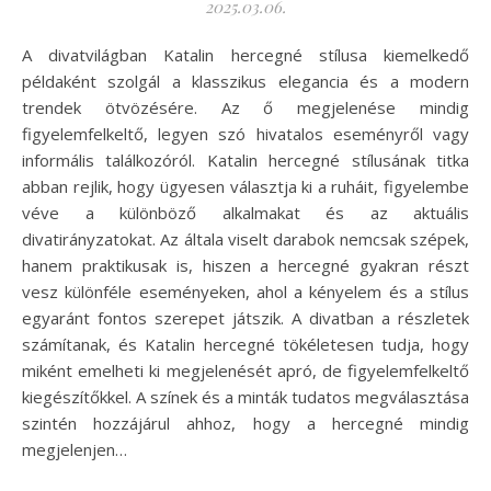
2025.03.06.
A divatvilágban Katalin hercegné stílusa kiemelkedő
példaként szolgál a klasszikus elegancia és a modern
trendek ötvözésére. Az ő megjelenése mindig
figyelemfelkeltő, legyen szó hivatalos eseményről vagy
informális találkozóról. Katalin hercegné stílusának titka
abban rejlik, hogy ügyesen választja ki a ruháit, figyelembe
véve a különböző alkalmakat és az aktuális
divatirányzatokat. Az általa viselt darabok nemcsak szépek,
hanem praktikusak is, hiszen a hercegné gyakran részt
vesz különféle eseményeken, ahol a kényelem és a stílus
egyaránt fontos szerepet játszik. A divatban a részletek
számítanak, és Katalin hercegné tökéletesen tudja, hogy
miként emelheti ki megjelenését apró, de figyelemfelkeltő
kiegészítőkkel. A színek és a minták tudatos megválasztása
szintén hozzájárul ahhoz, hogy a hercegné mindig
megjelenjen…