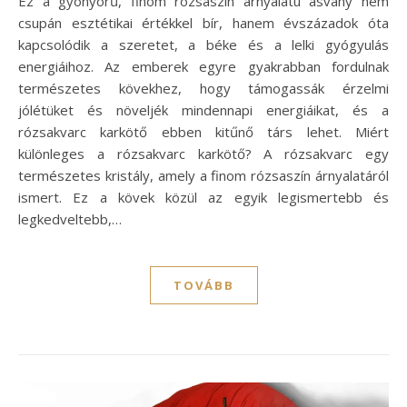
Ez a gyönyörű, finom rózsaszín árnyalatú ásvány nem
csupán esztétikai értékkel bír, hanem évszázadok óta
kapcsolódik a szeretet, a béke és a lelki gyógyulás
energiáihoz. Az emberek egyre gyakrabban fordulnak
természetes kövekhez, hogy támogassák érzelmi
jólétüket és növeljék mindennapi energiáikat, és a
rózsakvarc karkötő ebben kitűnő társ lehet. Miért
különleges a rózsakvarc karkötő? A rózsakvarc egy
természetes kristály, amely a finom rózsaszín árnyalatáról
ismert. Ez a kövek közül az egyik legismertebb és
legkedveltebb,…
TOVÁBB