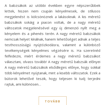
A babzsákok az utóbbi években egyre népszerűbbek
lettek, hiszen nem csupán kényelmesek, de stílusos
megjelenést is kölcsönöznek a lakásoknak. A kis méretű
babzsákok sokáig a piacon voltak, de a nagy méretű
változatok megjelenésével egy új dimenzió nyílt meg a
kényelem és a pihenés terén. A nagy méretű babzsákok
nemcsak helyet kínálnak, hanem lehetőséget adnak a teljes
testhosszúságú nyújtózkodásra, valamint a különböző
tevékenységek kényelmes végzésére is. Ha szeretnéd
felfedezni, miért érdemes a nagy méretű babzsákot
választani, olvass tovább! A nagy méretű babzsák előnyei
A nagy méretű babzsákok elsődleges előnye, hogy sokkal
több kényelmet nyújtanak, mint a kisebb változatok. Ezek a
bútorok lehetővé teszik, hogy teljesen ki tudj terjedni
rajtuk, ami különösen…
TOVÁBB