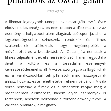
2025.03.05.
A filmipar legnagyobb ünnepe, az Oscar-gála, évről évre
elbűvöli a közönséget, és nem csupán a díjak miatt. Ez az
esemény a hollywoodi álom világának csúcspontja, ahol a
legtehetségesebb színészek, rendezők és filmes
szakemberek találkoznak, hogy megünnepeljék a
művészetet és a kreativitást. Az Oscar-gála nemcsak a
filmes teljesítmények elismeréséről szól, hanem egyúttal a
divat, a kultúra és a társadalmi események
kereszteződésénél is áll. A vörös szőnyeg, a csillogó ruhák
és a várakozásokkal teli pillanatok mind hozzájárulnak
ahhoz, hogy az este felejthetetlen élménnyé váljon. A gála
során nemcsak a filmek és a színészek kapják meg a
megérdemelt elismerést, hanem olyan események is
történnek, amelyek beíródnak a történelemkönyvekbe. A
váratlan pillanatok, a megható…