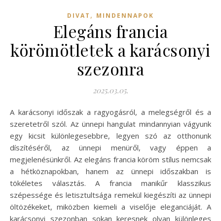
,
DIVAT
MINDENNAPOK
Elegáns francia
körömötletek a karácsonyi
szezonra
2025.03.05.
A karácsonyi időszak a ragyogásról, a melegségről és a
szeretetről szól. Az ünnepi hangulat mindannyian vágyunk
egy kicsit különlegesebbre, legyen szó az otthonunk
díszítéséről, az ünnepi menüről, vagy éppen a
megjelenésünkről. Az elegáns francia köröm stílus nemcsak
a hétköznapokban, hanem az ünnepi időszakban is
tökéletes választás. A francia manikűr klasszikus
szépessége és letisztultsága remekül kiegészíti az ünnepi
öltözékeket, miközben kiemeli a viselője eleganciáját. A
karácsonyi szezonban sokan keresnek olyan különleges