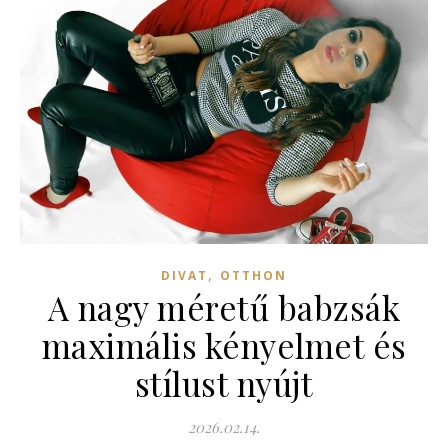
,
DIVAT
OTTHON
A nagy méretű babzsák
maximális kényelmet és
stílust nyújt
2026.02.14.