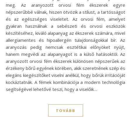
meg. Az aranyozott orvosi fém ékszerek egyre
népszerűbbé válnak, hiszen ötvözik a stílust, a tartósságot
és az egészséges viseletet. Az orvosi fém, amelyet
gyakran használnak a sebészeti és orvosi eszközök
készítéséhez, kiváló alapanyag az ékszerek számára, mivel
allergiamentes és hipoallergén tulajdonságokkal bír. Az
aranyozás pedig nemcsak esztétikai előnyöket nyújt,
hanem megvédi az alapanyagot is a külső hatásoktól. Az
aranyozott orvosi fém ékszerek különösen népszerűek az
érzékeny bőrű egyének körében, akik szeretnének szép és
elegáns kiegészítőket viselni anélkül, hogy bőrük irritációját
kockáztatnák. A fémek kombinációja a modern technológia
segítségével lehetővé teszi, hogy a viselőik…
TOVÁBB