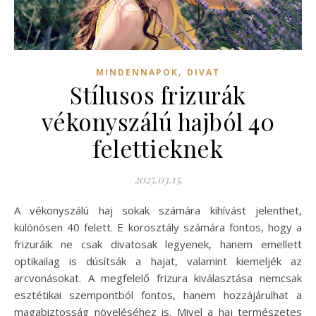
,
MINDENNAPOK
DIVAT
Stílusos frizurák
vékonyszálú hajból 40
felettieknek
2025.03.15.
A vékonyszálú haj sokak számára kihívást jelenthet,
különösen 40 felett. E korosztály számára fontos, hogy a
frizuráik ne csak divatosak legyenek, hanem emellett
optikailag is dúsítsák a hajat, valamint kiemeljék az
arcvonásokat. A megfelelő frizura kiválasztása nemcsak
esztétikai szempontból fontos, hanem hozzájárulhat a
magabiztosság növeléséhez is. Mivel a haj természetes