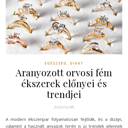
,
EGÉSZSÉG
DIVAT
Aranyozott orvosi fém
ékszerek előnyei és
trendjei
2025.03.06.
A modern ékszeripar folyamatosan fejlődik, és a dizájn,
valamint a használt anyagok terén is új trendek jelennek