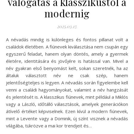
válogatás a klasszikustól a
modernig
2025.03.17.
A névadás mindig is különleges és fontos pillanat volt a
családok életében. A fiúnevek kiválasztása nem csupán egy
egyszerű feladat, hanem olyan döntés, amely a gyermek
életére, identitására és jövőjére is hatással van. Mivel a
név gyakran első benyomást kelt, sokan szeretnék, ha az
általuk választott név ne csak szép, hanem
jelentőségteljes is legyen. A névadás során figyelembe kell
venni a családi hagyományokat, valamint a név hangzását
és jelentését is. A klasszikus fiúnevek, mint például a Miklós
vagy a László, időtálló választások, amelyek generációkon
átívelő értéket képviselnek. Ezen kívül a modern fiúnevek,
mint a Levente vagy a Dominik, új színt visznek a névadás
világába, tükrözve a mai kor trendjeit és…