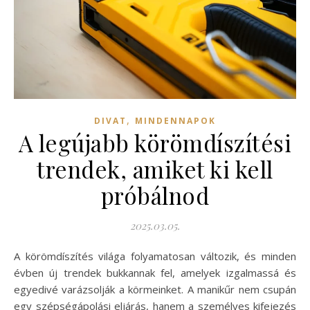
,
DIVAT
MINDENNAPOK
A legújabb körömdíszítési
trendek, amiket ki kell
próbálnod
2025.03.05.
A körömdíszítés világa folyamatosan változik, és minden
évben új trendek bukkannak fel, amelyek izgalmassá és
egyedivé varázsolják a körmeinket. A manikűr nem csupán
egy szépségápolási eljárás, hanem a személyes kifejezés