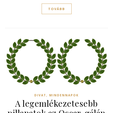
TOVÁBB
,
DIVAT
MINDENNAPOK
A legemlékezetesebb
pillanatok az Oscar-gálán