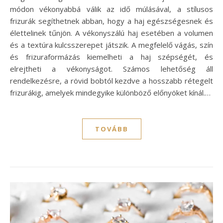
módon vékonyabbá válik az idő múlásával, a stílusos
frizurák segíthetnek abban, hogy a haj egészségesnek és
élettelinek tűnjön. A vékonyszálú haj esetében a volumen
és a textúra kulcsszerepet játszik. A megfelelő vágás, szín
és frizuraformázás kiemelheti a haj szépségét, és
elrejtheti a vékonyságot. Számos lehetőség áll
rendelkezésre, a rövid bobtól kezdve a hosszabb rétegelt
frizurákig, amelyek mindegyike különböző előnyöket kínál.…
TOVÁBB