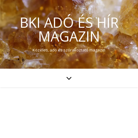
BKI ADÓ ÉS HÍR
MAGAZIN
Közéleti, adó és szórakoztató magazin