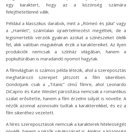
egy karaktert, hogy az a közönség számára
felejthetetlenné válik.
Például a klasszikus darabok, mint a „Rómeó és Júlia” vagy
a „Hamlet”, számtalan újraértelmezést megéltek, de a
legismertebb verziók gyakran azokat a színészeket ölelik
fel, akik valóban magukénak érzik a karaktereiket. Az ilyen
produkciók nemcsak a színház világában, hanem a
popkultúrában is maradandó nyomot hagytak.
A filmvilágban is számos példa létezik, ahol a szereposztás
meghatározó szerepet játszott a film sikerében.
Gondoljunk csak a „Titanic” című filmre, ahol Leonardo
DiCaprio és Kate Winslet párosítása nemcsak a romantikus
szálat erősítette, hanem a film érzelmi súlyát is növelte. A
nézők azonnal azonosulni tudtak a karaktereikkel, és ez a
film sikeréhez vezetett.
A híres szereposztások nemcsak a karakterek hitelességét
növelik, hanem a nézők várakozásait is. Amikor a közönség