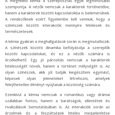
A megfelelő kémia a szereposztás egyik legfontosabb
szempontja. A nézők nemcsak a karakterek történetébe,
hanem a karakterek közötti kapcsolatokba is belemerülnek.
A rendezőknek ezért figyelembe kell venniük, hogy a
színészek közötti interakciók mennyire hitelesek és
természetesek.
A kémia gyakran a meghallgatások során is megmutatkozik.
A színészek közötti dinamika befolyásolja a szereplők
közötti kapcsolatokat, és ez a nézők számára is
érzékelhető. Egy jó párosítás nemcsak a karakterek
hitelességét növeli, hanem a történet mélységét is. Az
olyan színészek, akik jól tudják kiegészíteni egymást,
képesek olyan jeleneteket létrehozni, amelyek
felejthetetlen élményt nyújtanak a közönség számára.
Ezenkívül a kémia nemcsak a romantikus vagy drámai
szálakban fontos, hanem a barátságok, ellentétek és
rivalizálások bemutatásában is. Az interakciók során az
érzelmek és a feszültségek hiteles megjelenítése