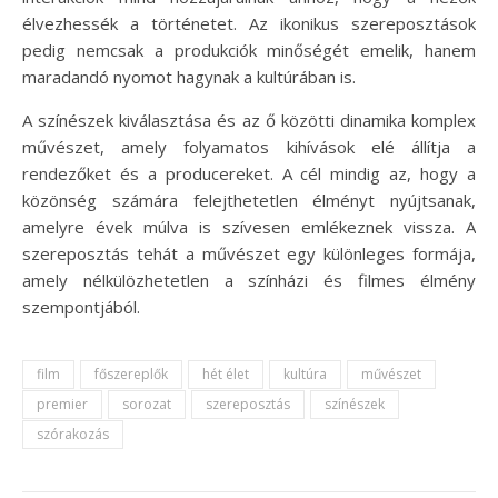
élvezhessék a történetet. Az ikonikus szereposztások
pedig nemcsak a produkciók minőségét emelik, hanem
maradandó nyomot hagynak a kultúrában is.
A színészek kiválasztása és az ő közötti dinamika komplex
művészet, amely folyamatos kihívások elé állítja a
rendezőket és a producereket. A cél mindig az, hogy a
közönség számára felejthetetlen élményt nyújtsanak,
amelyre évek múlva is szívesen emlékeznek vissza. A
szereposztás tehát a művészet egy különleges formája,
amely nélkülözhetetlen a színházi és filmes élmény
szempontjából.
film
főszereplők
hét élet
kultúra
művészet
premier
sorozat
szereposztás
színészek
szórakozás