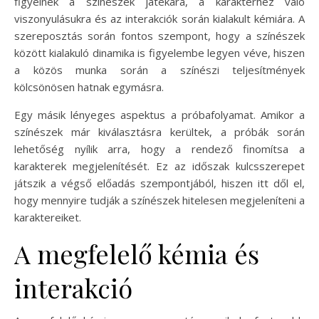
figyelnek a színészek játékára, a karakterhez való
viszonyulásukra és az interakciók során kialakult kémiára. A
szereposztás során fontos szempont, hogy a színészek
között kialakuló dinamika is figyelembe legyen véve, hiszen
a közös munka során a színészi teljesítmények
kölcsönösen hatnak egymásra.
Egy másik lényeges aspektus a próbafolyamat. Amikor a
színészek már kiválasztásra kerültek, a próbák során
lehetőség nyílik arra, hogy a rendező finomítsa a
karakterek megjelenítését. Ez az időszak kulcsszerepet
játszik a végső előadás szempontjából, hiszen itt dől el,
hogy mennyire tudják a színészek hitelesen megjeleníteni a
karaktereiket.
A megfelelő kémia és
interakció