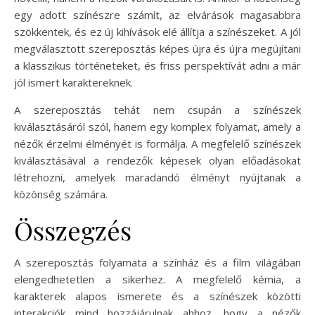
egy adott színészre számít, az elvárások magasabbra
szökkentek, és ez új kihívások elé állítja a színészeket. A jól
megválasztott szereposztás képes újra és újra megújítani
a klasszikus történeteket, és friss perspektívát adni a már
jól ismert karaktereknek.
A szereposztás tehát nem csupán a színészek
kiválasztásáról szól, hanem egy komplex folyamat, amely a
nézők érzelmi élményét is formálja. A megfelelő színészek
kiválasztásával a rendezők képesek olyan előadásokat
létrehozni, amelyek maradandó élményt nyújtanak a
közönség számára.
Összegzés
A szereposztás folyamata a színház és a film világában
elengedhetetlen a sikerhez. A megfelelő kémia, a
karakterek alapos ismerete és a színészek közötti
interakciók mind hozzájárulnak ahhoz, hogy a nézők