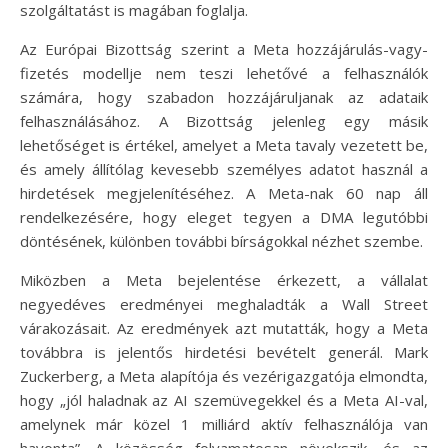
szolgáltatást is magában foglalja.
Az Európai Bizottság szerint a Meta hozzájárulás-vagy-
fizetés modellje nem teszi lehetővé a felhasználók
számára, hogy szabadon hozzájáruljanak az adataik
felhasználásához. A Bizottság jelenleg egy másik
lehetőséget is értékel, amelyet a Meta tavaly vezetett be,
és amely állítólag kevesebb személyes adatot használ a
hirdetések megjelenítéséhez. A Meta-nak 60 nap áll
rendelkezésére, hogy eleget tegyen a DMA legutóbbi
döntésének, különben további bírságokkal nézhet szembe.
Miközben a Meta bejelentése érkezett, a vállalat
negyedéves eredményei meghaladták a Wall Street
várakozásait. Az eredmények azt mutatták, hogy a Meta
továbbra is jelentős hirdetési bevételt generál. Mark
Zuckerberg, a Meta alapítója és vezérigazgatója elmondta,
hogy „jól haladnak az AI szemüvegekkel és a Meta AI-val,
amelynek már közel 1 milliárd aktív felhasználója van
havonta”. A közösség folyamatosan növekszik, és az