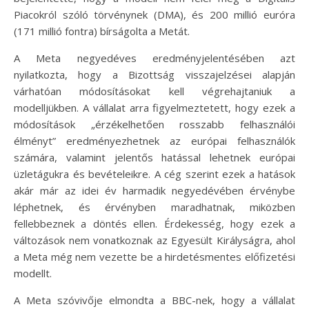
Piacokról szóló törvénynek (DMA), és 200 millió euróra
(171 millió fontra) bírságolta a Metát.
A Meta negyedéves eredményjelentésében azt
nyilatkozta, hogy a Bizottság visszajelzései alapján
várhatóan módosításokat kell végrehajtaniuk a
modelljükben. A vállalat arra figyelmeztetett, hogy ezek a
módosítások „érzékelhetően rosszabb felhasználói
élményt” eredményezhetnek az európai felhasználók
számára, valamint jelentős hatással lehetnek európai
üzletágukra és bevételeikre. A cég szerint ezek a hatások
akár már az idei év harmadik negyedévében érvénybe
léphetnek, és érvényben maradhatnak, miközben
fellebbeznek a döntés ellen. Érdekesség, hogy ezek a
változások nem vonatkoznak az Egyesült Királyságra, ahol
a Meta még nem vezette be a hirdetésmentes előfizetési
modellt.
A Meta szóvivője elmondta a BBC-nek, hogy a vállalat