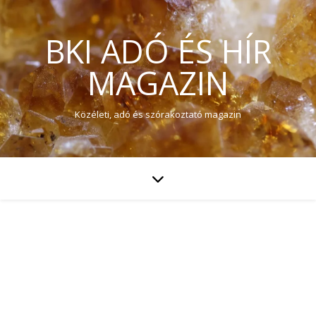
BKI ADÓ ÉS HÍR
MAGAZIN
Közéleti, adó és szórakoztató magazin