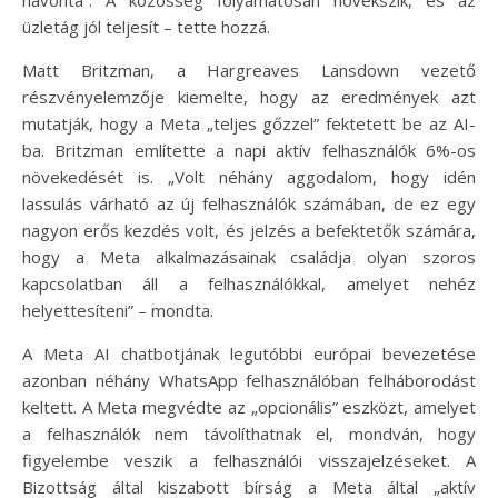
üzletág jól teljesít – tette hozzá.
Matt Britzman, a Hargreaves Lansdown vezető
részvényelemzője kiemelte, hogy az eredmények azt
mutatják, hogy a Meta „teljes gőzzel” fektetett be az AI-
ba. Britzman említette a napi aktív felhasználók 6%-os
növekedését is. „Volt néhány aggodalom, hogy idén
lassulás várható az új felhasználók számában, de ez egy
nagyon erős kezdés volt, és jelzés a befektetők számára,
hogy a Meta alkalmazásainak családja olyan szoros
kapcsolatban áll a felhasználókkal, amelyet nehéz
helyettesíteni” – mondta.
A Meta AI chatbotjának legutóbbi európai bevezetése
azonban néhány WhatsApp felhasználóban felháborodást
keltett. A Meta megvédte az „opcionális” eszközt, amelyet
a felhasználók nem távolíthatnak el, mondván, hogy
figyelembe veszik a felhasználói visszajelzéseket. A
Bizottság által kiszabott bírság a Meta által „aktív