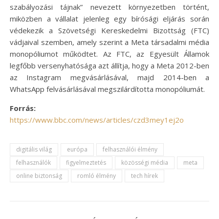
szabályozási tájnak” nevezett környezetben történt,
miközben a vállalat jelenleg egy bírósági eljárás során
védekezik a Szövetségi Kereskedelmi Bizottság (FTC)
vádjaival szemben, amely szerint a Meta társadalmi média
monopóliumot működtet. Az FTC, az Egyesült Államok
legfőbb versenyhatósága azt állítja, hogy a Meta 2012-ben
az Instagram megvásárlásával, majd 2014-ben a
WhatsApp felvásárlásával megszilárdította monopóliumát.
Forrás:
https://www.bbc.com/news/articles/czd3mey1ej2o
digitális világ
európa
felhasználói élmény
felhasználók
figyelmeztetés
közösségi média
meta
online biztonság
romló élmény
tech hírek