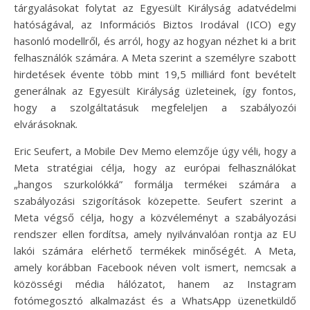
tárgyalásokat folytat az Egyesült Királyság adatvédelmi
hatóságával, az Információs Biztos Irodával (ICO) egy
hasonló modellről, és arról, hogy az hogyan nézhet ki a brit
felhasználók számára. A Meta szerint a személyre szabott
hirdetések évente több mint 19,5 milliárd font bevételt
generálnak az Egyesült Királyság üzleteinek, így fontos,
hogy a szolgáltatásuk megfeleljen a szabályozói
elvárásoknak.
Eric Seufert, a Mobile Dev Memo elemzője úgy véli, hogy a
Meta stratégiai célja, hogy az európai felhasználókat
„hangos szurkolókká” formálja termékei számára a
szabályozási szigorítások közepette. Seufert szerint a
Meta végső célja, hogy a közvéleményt a szabályozási
rendszer ellen fordítsa, amely nyilvánvalóan rontja az EU
lakói számára elérhető termékek minőségét. A Meta,
amely korábban Facebook néven volt ismert, nemcsak a
közösségi média hálózatot, hanem az Instagram
fotómegosztó alkalmazást és a WhatsApp üzenetküldő