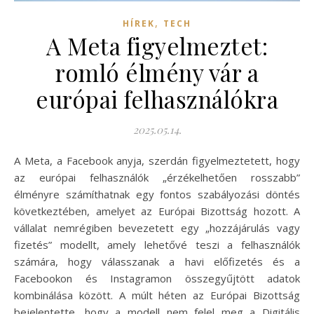
,
HÍREK
TECH
A Meta figyelmeztet:
romló élmény vár a
európai felhasználókra
2025.05.14.
A Meta, a Facebook anyja, szerdán figyelmeztetett, hogy
az európai felhasználók „érzékelhetően rosszabb”
élményre számíthatnak egy fontos szabályozási döntés
következtében, amelyet az Európai Bizottság hozott. A
vállalat nemrégiben bevezetett egy „hozzájárulás vagy
fizetés” modellt, amely lehetővé teszi a felhasználók
számára, hogy válasszanak a havi előfizetés és a
Facebookon és Instagramon összegyűjtött adatok
kombinálása között. A múlt héten az Európai Bizottság
bejelentette, hogy a modell nem felel meg a Digitális