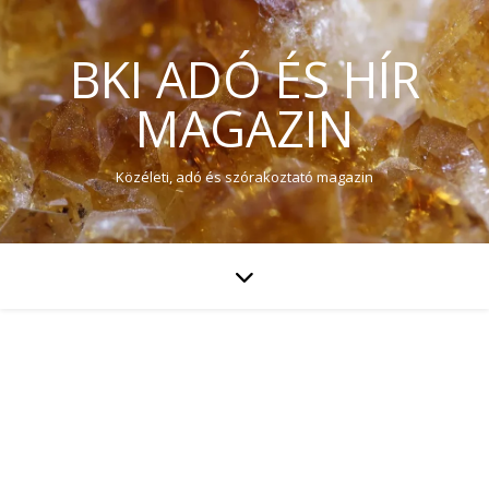
BKI ADÓ ÉS HÍR
MAGAZIN
Közéleti, adó és szórakoztató magazin