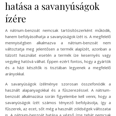
hatása a savanyúságok
ízére
A nátrium-benzoát nemcsak tartósítószerként működik,
hanem befolyásolhatja a savanyúságok ízét is. A megfelelő
mennyiségben alkalmazva a nátrium-benzoát nem
változtatja meg jelentősen a termék alapízét, azonban a
túlzott használat esetén a termék íze kesernyés vagy
vegyileg hatóvá válhat. Éppen ezért fontos, hogy a gyártók
és a házi készítők is tisztában legyenek a megfelelő
arányokkal.
A savanyúságok ízélménye szorosan összefonódik a
használt alapanyagokkal és a fűszerezéssel. A nátrium-
benzoát alkalmazása során figyelembe kell venni, hogy a
savanyúságok ízét számos tényező befolyásolja, így a
fűszerek, az ecet, sőt még a használt zöldségek változatai
is. A nátrium-benzoát hatása a végső ízre tehát nemcsak