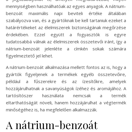
mennyiségben használhatóak az egyes anyagok. A nátrium-
benzoát maximális napi beviteli értéke általában
szabályozva van, és a gyártóknak be kell tartaniuk ezeket a
határértékeket az élelmiszerek biztonságának megőrzése
érdekében. Ezzel együtt a fogyasztók is egyre
tudatosabbá válnak az élelmiszerek összetevői iránt, így a
nátrium-benzoát jelenléte a címkén sokak számára
figyelmeztető jel lehet.
A nátrium-benzoát alkalmazása mellett fontos az is, hogy a
gyártók figyeljenek a termékek egyéb összetevőire,
például a fűszerekre és az ízesítőkre, amelyek
hozzájárulhatnak a savanyúságok ízéhez és aromájához. A
tartósítószer használata nemcsak a termék
eltarthatóságát növeli, hanem hozzájárulhat a végtermék
minőségéhez is, ha megfelelően alkalmazzák.
A nátrium-benzoát