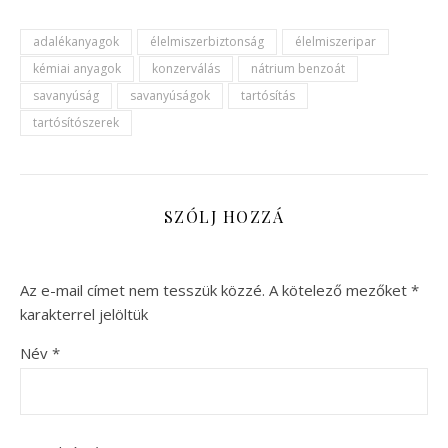
adalékanyagok
élelmiszerbiztonság
élelmiszeripar
kémiai anyagok
konzerválás
nátrium benzoát
savanyúság
savanyúságok
tartósítás
tartósítószerek
SZÓLJ HOZZÁ
Az e-mail címet nem tesszük közzé.
A kötelező mezőket
*
karakterrel jelöltük
Név
*