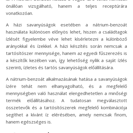
önállóan vizsgálható, hanem a teljes receptúrára
vonatkozóan.
A házi savanyúságok esetében a nátrium-benzoát
használata különösen előnyös lehet, hiszen a családtagok
ízlését figyelembe véve lehet kísérletezni a különböző
arányokkal és ízekkel. A házi készítés során nemcsak a
tartósítószer mennyisége, hanem az egyedi fűszerezés is
a készítők kezében van, így lehetőség nyílik a saját ízlés
szerinti, ízletes és tartós savanyúságok előállítására.
A nátrium-benzoát alkalmazásának hatása a savanyúságok
ízére tehát nem elhanyagolható, és a megfelelő
mennyiségben való használat elengedhetetlen a minőségi
termék előállításához. A tudatosan megválasztott
összetevők és a tartósítószerek megfelelő kombinációja
segíthet a kívánt íz elérésében, amely nemcsak finom,
hanem egészséges is.