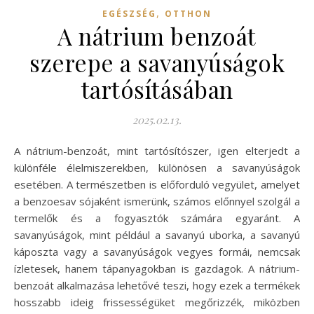
,
EGÉSZSÉG
OTTHON
A nátrium benzoát
szerepe a savanyúságok
tartósításában
2025.02.13.
A nátrium-benzoát, mint tartósítószer, igen elterjedt a
különféle élelmiszerekben, különösen a savanyúságok
esetében. A természetben is előforduló vegyület, amelyet
a benzoesav sójaként ismerünk, számos előnnyel szolgál a
termelők és a fogyasztók számára egyaránt. A
savanyúságok, mint például a savanyú uborka, a savanyú
káposzta vagy a savanyúságok vegyes formái, nemcsak
ízletesek, hanem tápanyagokban is gazdagok. A nátrium-
benzoát alkalmazása lehetővé teszi, hogy ezek a termékek
hosszabb ideig frissességüket megőrizzék, miközben