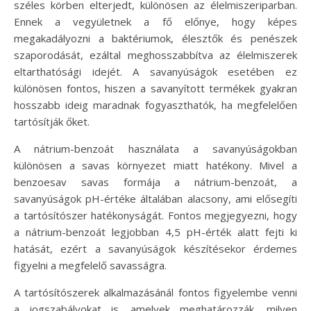
széles körben elterjedt, különösen az élelmiszeriparban.
Ennek a vegyületnek a fő előnye, hogy képes
megakadályozni a baktériumok, élesztők és penészek
szaporodását, ezáltal meghosszabbítva az élelmiszerek
eltarthatósági idejét. A savanyúságok esetében ez
különösen fontos, hiszen a savanyított termékek gyakran
hosszabb ideig maradnak fogyaszthatók, ha megfelelően
tartósítják őket.
A nátrium-benzoát használata a savanyúságokban
különösen a savas környezet miatt hatékony. Mivel a
benzoesav savas formája a nátrium-benzoát, a
savanyúságok pH-értéke általában alacsony, ami elősegíti
a tartósítószer hatékonyságát. Fontos megjegyezni, hogy
a nátrium-benzoát legjobban 4,5 pH-érték alatt fejti ki
hatását, ezért a savanyúságok készítésekor érdemes
figyelni a megfelelő savasságra.
A tartósítószerek alkalmazásánál fontos figyelembe venni
a jogszabályokat is, amelyek meghatározzák, milyen