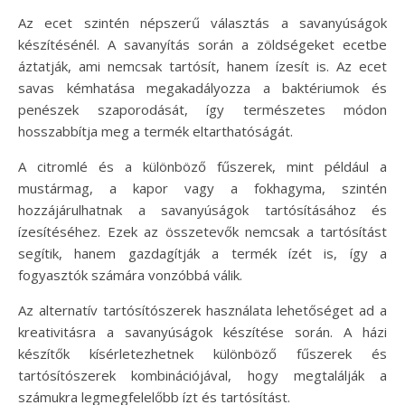
Az ecet szintén népszerű választás a savanyúságok
készítésénél. A savanyítás során a zöldségeket ecetbe
áztatják, ami nemcsak tartósít, hanem ízesít is. Az ecet
savas kémhatása megakadályozza a baktériumok és
penészek szaporodását, így természetes módon
hosszabbítja meg a termék eltarthatóságát.
A citromlé és a különböző fűszerek, mint például a
mustármag, a kapor vagy a fokhagyma, szintén
hozzájárulhatnak a savanyúságok tartósításához és
ízesítéséhez. Ezek az összetevők nemcsak a tartósítást
segítik, hanem gazdagítják a termék ízét is, így a
fogyasztók számára vonzóbbá válik.
Az alternatív tartósítószerek használata lehetőséget ad a
kreativitásra a savanyúságok készítése során. A házi
készítők kísérletezhetnek különböző fűszerek és
tartósítószerek kombinációjával, hogy megtalálják a
számukra legmegfelelőbb ízt és tartósítást.