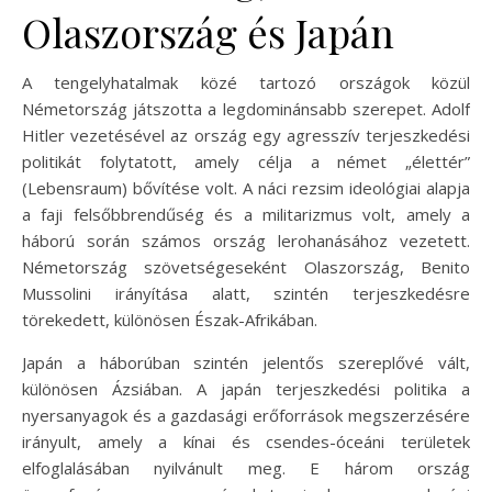
Olaszország és Japán
A tengelyhatalmak közé tartozó országok közül
Németország játszotta a legdominánsabb szerepet. Adolf
Hitler vezetésével az ország egy agresszív terjeszkedési
politikát folytatott, amely célja a német „élettér”
(Lebensraum) bővítése volt. A náci rezsim ideológiai alapja
a faji felsőbbrendűség és a militarizmus volt, amely a
háború során számos ország lerohanásához vezetett.
Németország szövetségeseként Olaszország, Benito
Mussolini irányítása alatt, szintén terjeszkedésre
törekedett, különösen Észak-Afrikában.
Japán a háborúban szintén jelentős szereplővé vált,
különösen Ázsiában. A japán terjeszkedési politika a
nyersanyagok és a gazdasági erőforrások megszerzésére
irányult, amely a kínai és csendes-óceáni területek
elfoglalásában nyilvánult meg. E három ország