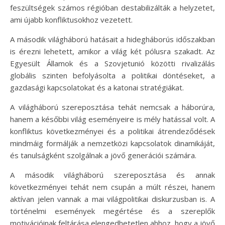
feszültségek számos régióban destabilizálták a helyzetet,
ami újabb konfliktusokhoz vezetett.
A második világháború hatásait a hidegháborús időszakban
is érezni lehetett, amikor a világ két pólusra szakadt. Az
Egyesült Államok és a Szovjetunió közötti rivalizálás
globális szinten befolyásolta a politikai döntéseket, a
gazdasági kapcsolatokat és a katonai stratégiákat.
A világháború szereposztása tehát nemcsak a háborúra,
hanem a későbbi világ eseményeire is mély hatással volt. A
konfliktus következményei és a politikai átrendeződések
mindmáig formálják a nemzetközi kapcsolatok dinamikáját,
és tanulságként szolgálnak a jövő generációi számára.
A második világháború szereposztása és annak
következményei tehát nem csupán a múlt részei, hanem
aktívan jelen vannak a mai világpolitikai diskurzusban is. A
történelmi események megértése és a szereplők
motivációinak feltárása elengedhetetlen ahhoz, hogy a jövő