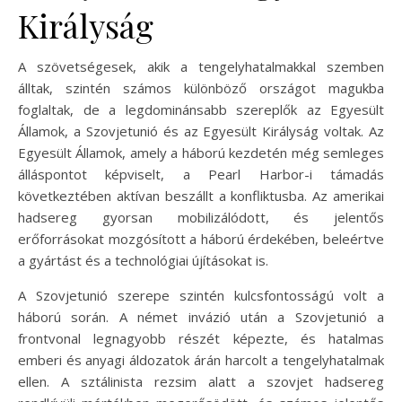
Királyság
A szövetségesek, akik a tengelyhatalmakkal szemben
álltak, szintén számos különböző országot magukba
foglaltak, de a legdominánsabb szereplők az Egyesült
Államok, a Szovjetunió és az Egyesült Királyság voltak. Az
Egyesült Államok, amely a háború kezdetén még semleges
álláspontot képviselt, a Pearl Harbor-i támadás
következtében aktívan beszállt a konfliktusba. Az amerikai
hadsereg gyorsan mobilizálódott, és jelentős
erőforrásokat mozgósított a háború érdekében, beleértve
a gyártást és a technológiai újításokat is.
A Szovjetunió szerepe szintén kulcsfontosságú volt a
háború során. A német invázió után a Szovjetunió a
frontvonal legnagyobb részét képezte, és hatalmas
emberi és anyagi áldozatok árán harcolt a tengelyhatalmak
ellen. A sztálinista rezsim alatt a szovjet hadsereg