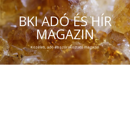
BKI ADÓ ÉS HÍR
MAGAZIN
Közéleti, adó és szórakoztató magazin