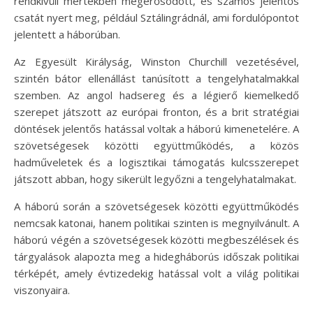
rendkívüli mértékben megerősödött, és számos jelentős
csatát nyert meg, például Sztálingrádnál, ami fordulópontot
jelentett a háborúban.
Az Egyesült Királyság, Winston Churchill vezetésével,
szintén bátor ellenállást tanúsított a tengelyhatalmakkal
szemben. Az angol hadsereg és a légierő kiemelkedő
szerepet játszott az európai fronton, és a brit stratégiai
döntések jelentős hatással voltak a háború kimenetelére. A
szövetségesek közötti együttműködés, a közös
hadműveletek és a logisztikai támogatás kulcsszerepet
játszott abban, hogy sikerült legyőzni a tengelyhatalmakat.
A háború során a szövetségesek közötti együttműködés
nemcsak katonai, hanem politikai szinten is megnyilvánult. A
háború végén a szövetségesek közötti megbeszélések és
tárgyalások alapozta meg a hidegháborús időszak politikai
térképét, amely évtizedekig hatással volt a világ politikai
viszonyaira.