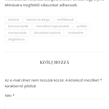
kihívásaira megfelelő válaszokat adhassunk.
hatások
katonai stratégia
konfliktusok
kulcsszereplők
nemzetközi kapcsolatok
politika
szereposztás
társadalmi hatások
történelem
világháború
SZÓLJ HOZZÁ
Az e-mail címet nem tesszük közzé.
A kötelező mezőket
*
karakterrel jelöltük
Név
*