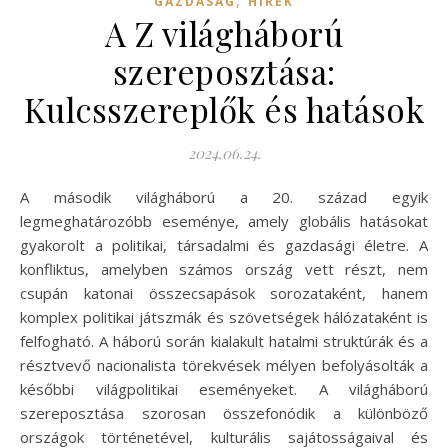
,
GAZDASÁG
HÍREK
A Z világháború
szereposztása:
Kulcsszereplők és hatások
2024.06.24.
A második világháború a 20. század egyik
legmeghatározóbb eseménye, amely globális hatásokat
gyakorolt a politikai, társadalmi és gazdasági életre. A
konfliktus, amelyben számos ország vett részt, nem
csupán katonai összecsapások sorozataként, hanem
komplex politikai játszmák és szövetségek hálózataként is
felfogható. A háború során kialakult hatalmi struktúrák és a
résztvevő nacionalista törekvések mélyen befolyásolták a
későbbi világpolitikai eseményeket. A világháború
szereposztása szorosan összefonódik a különböző
országok történetével, kulturális sajátosságaival és