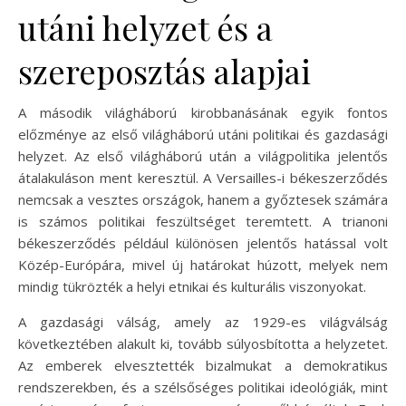
utáni helyzet és a
szereposztás alapjai
A második világháború kirobbanásának egyik fontos
előzménye az első világháború utáni politikai és gazdasági
helyzet. Az első világháború után a világpolitika jelentős
átalakuláson ment keresztül. A Versailles-i békeszerződés
nemcsak a vesztes országok, hanem a győztesek számára
is számos politikai feszültséget teremtett. A trianoni
békeszerződés például különösen jelentős hatással volt
Közép-Európára, mivel új határokat húzott, melyek nem
mindig tükrözték a helyi etnikai és kulturális viszonyokat.
A gazdasági válság, amely az 1929-es világválság
következtében alakult ki, tovább súlyosbította a helyzetet.
Az emberek elvesztették bizalmukat a demokratikus
rendszerekben, és a szélsőséges politikai ideológiák, mint