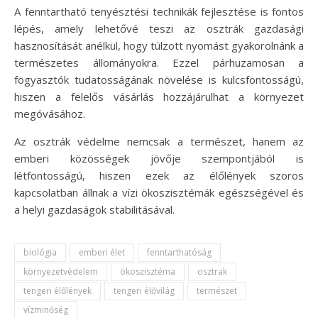
A fenntartható tenyésztési technikák fejlesztése is fontos
lépés, amely lehetővé teszi az osztrák gazdasági
hasznosítását anélkül, hogy túlzott nyomást gyakorolnánk a
természetes állományokra. Ezzel párhuzamosan a
fogyasztók tudatosságának növelése is kulcsfontosságú,
hiszen a felelős vásárlás hozzájárulhat a környezet
megóvásához.
Az osztrák védelme nemcsak a természet, hanem az
emberi közösségek jövője szempontjából is
létfontosságú, hiszen ezek az élőlények szoros
kapcsolatban állnak a vízi ökoszisztémák egészségével és
a helyi gazdaságok stabilitásával.
biológia
emberi élet
fenntarthatóság
környezetvédelem
ökoszisztéma
osztrak
tengeri élőlények
tengeri élővilág
természet
vízminőség