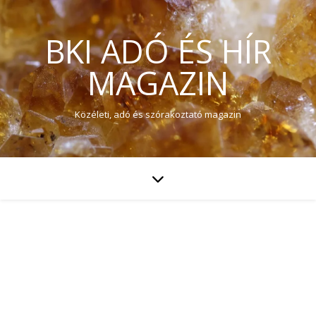
BKI ADÓ ÉS HÍR
MAGAZIN
Közéleti, adó és szórakoztató magazin