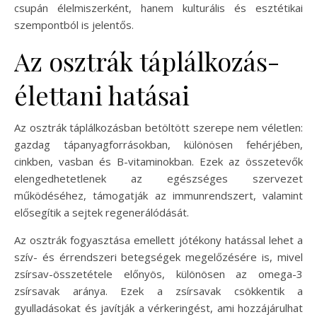
csupán élelmiszerként, hanem kulturális és esztétikai
szempontból is jelentős.
Az osztrák táplálkozás-
élettani hatásai
Az osztrák táplálkozásban betöltött szerepe nem véletlen:
gazdag tápanyagforrásokban, különösen fehérjében,
cinkben, vasban és B-vitaminokban. Ezek az összetevők
elengedhetetlenek az egészséges szervezet
működéséhez, támogatják az immunrendszert, valamint
elősegítik a sejtek regenerálódását.
Az osztrák fogyasztása emellett jótékony hatással lehet a
szív- és érrendszeri betegségek megelőzésére is, mivel
zsírsav-összetétele előnyös, különösen az omega-3
zsírsavak aránya. Ezek a zsírsavak csökkentik a
gyulladásokat és javítják a vérkeringést, ami hozzájárulhat