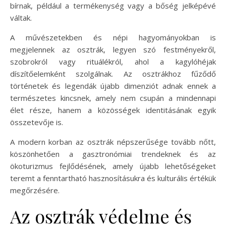
bírnak, például a termékenység vagy a bőség jelképévé
váltak.
A művészetekben és népi hagyományokban is
megjelennek az osztrák, legyen szó festményekről,
szobrokról vagy rituálékról, ahol a kagylóhéjak
díszítőelemként szolgálnak. Az osztrákhoz fűződő
történetek és legendák újabb dimenziót adnak ennek a
természetes kincsnek, amely nem csupán a mindennapi
élet része, hanem a közösségek identitásának egyik
összetevője is.
A modern korban az osztrák népszerűsége tovább nőtt,
köszönhetően a gasztronómiai trendeknek és az
ökoturizmus fejlődésének, amely újabb lehetőségeket
teremt a fenntartható hasznosításukra és kulturális értékük
megőrzésére.
Az osztrák védelme és