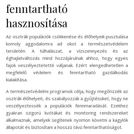
fenntartható
hasznosítása
Az osztrák populációk csökkenése és élőhelyeik pusztulása
komoly aggodalomra ad okot a természetvédelem
területén. A túlhalászat, a vízszennyezés és az
éghajlatváltozás mind hozzájárulnak ahhoz, hogy egyes
fajok veszélyeztetetté váljanak. Ezért elengedhetetlen a
megfelelő védelem és fenntartható gazdálkodás
kialakítása.
A természetvédelmi programok célja, hogy megőrizzék az
osztrák élőhelyeit, és szabályozzák a gyűjtésüket, hogy ne
veszélyeztessék a populációk fennmaradását. Ezekhez
gyakran szigorú kvótákat és monitoring rendszereket
alkalmaznak, amelyek segítenek nyomon követni a kagylók
állapotát és biztosítani a hosszú távú fenntarthatóságot.