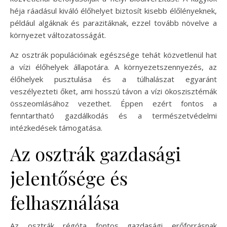
héja ráadásul kiváló élőhelyet biztosít kisebb élőlényeknek,
például algáknak és parazitáknak, ezzel tovább növelve a
környezet változatosságát.
Az osztrák populációinak egészsége tehát közvetlenül hat
a vízi élőhelyek állapotára. A környezetszennyezés, az
élőhelyek pusztulása és a túlhalászat egyaránt
veszélyezteti őket, ami hosszú távon a vízi ökoszisztémák
összeomlásához vezethet. Éppen ezért fontos a
fenntartható gazdálkodás és a természetvédelmi
intézkedések támogatása.
Az osztrák gazdasági
jelentősége és
felhasználása
Az osztrák régóta fontos gazdasági erőforrásnak