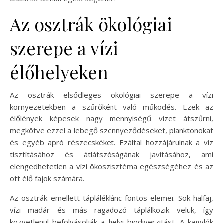
Az osztrák ökológiai
szerepe a vízi
élőhelyeken
Az osztrák elsődleges ökológiai szerepe a vízi
környezetekben a szűrőként való működés. Ezek az
élőlények képesek nagy mennyiségű vizet átszűrni,
megkötve ezzel a lebegő szennyeződéseket, planktonokat
és egyéb apró részecskéket. Ezáltal hozzájárulnak a víz
tisztításához és átlátszóságának javításához, ami
elengedhetetlen a vízi ökoszisztéma egészségéhez és az
ott élő fajok számára.
Az osztrák emellett tápláléklánc fontos elemei. Sok halfaj,
vízi madár és más ragadozó táplálkozik velük, így
közvetlenül befolyásolják a helyi biodiverzitást. A kagylók