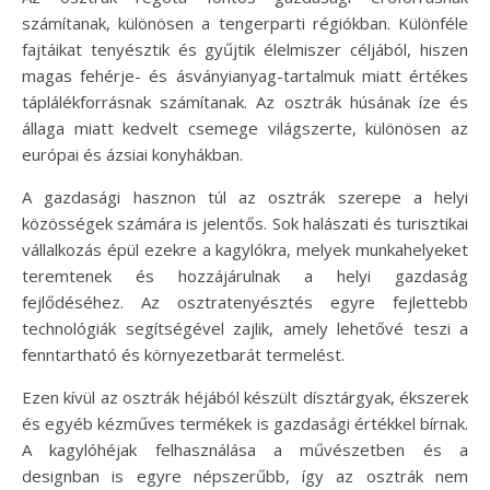
számítanak, különösen a tengerparti régiókban. Különféle
fajtáikat tenyésztik és gyűjtik élelmiszer céljából, hiszen
magas fehérje- és ásványianyag-tartalmuk miatt értékes
táplálékforrásnak számítanak. Az osztrák húsának íze és
állaga miatt kedvelt csemege világszerte, különösen az
európai és ázsiai konyhákban.
A gazdasági hasznon túl az osztrák szerepe a helyi
közösségek számára is jelentős. Sok halászati és turisztikai
vállalkozás épül ezekre a kagylókra, melyek munkahelyeket
teremtenek és hozzájárulnak a helyi gazdaság
fejlődéséhez. Az osztratenyésztés egyre fejlettebb
technológiák segítségével zajlik, amely lehetővé teszi a
fenntartható és környezetbarát termelést.
Ezen kívül az osztrák héjából készült dísztárgyak, ékszerek
és egyéb kézműves termékek is gazdasági értékkel bírnak.
A kagylóhéjak felhasználása a művészetben és a
designban is egyre népszerűbb, így az osztrák nem