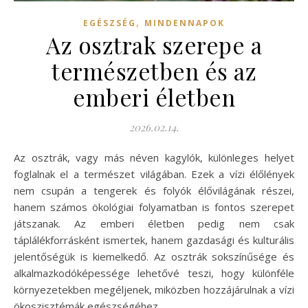
,
EGÉSZSÉG
MINDENNAPOK
Az osztrak szerepe a
természetben és az
emberi életben
2026.02.14.
Az osztrák, vagy más néven kagylók, különleges helyet
foglalnak el a természet világában. Ezek a vízi élőlények
nem csupán a tengerek és folyók élővilágának részei,
hanem számos ökológiai folyamatban is fontos szerepet
játszanak. Az emberi életben pedig nem csak
táplálékforrásként ismertek, hanem gazdasági és kulturális
jelentőségük is kiemelkedő. Az osztrák sokszínűsége és
alkalmazkodóképessége lehetővé teszi, hogy különféle
környezetekben megéljenek, miközben hozzájárulnak a vízi
ökoszisztémák egészségéhez.