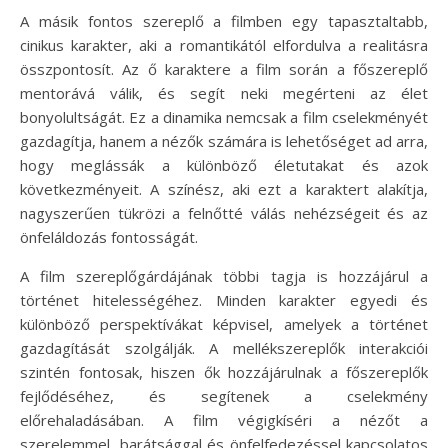
A másik fontos szereplő a filmben egy tapasztaltabb,
cinikus karakter, aki a romantikától elfordulva a realitásra
összpontosít. Az ő karaktere a film során a főszereplő
mentorává válik, és segít neki megérteni az élet
bonyolultságát. Ez a dinamika nemcsak a film cselekményét
gazdagítja, hanem a nézők számára is lehetőséget ad arra,
hogy meglássák a különböző életutakat és azok
következményeit. A színész, aki ezt a karaktert alakítja,
nagyszerűen tükrözi a felnőtté válás nehézségeit és az
önfeláldozás fontosságát.
A film szereplőgárdájának többi tagja is hozzájárul a
történet hitelességéhez. Minden karakter egyedi és
különböző perspektívákat képvisel, amelyek a történet
gazdagítását szolgálják. A mellékszereplők interakciói
szintén fontosak, hiszen ők hozzájárulnak a főszereplők
fejlődéséhez, és segítenek a cselekmény
előrehaladásában. A film végigkíséri a nézőt a
szerelemmel, barátsággal és önfelfedezéssel kapcsolatos