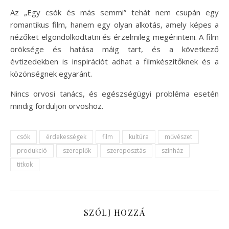
Az „Egy csók és más semmi” tehát nem csupán egy
romantikus film, hanem egy olyan alkotás, amely képes a
nézőket elgondolkodtatni és érzelmileg megérinteni. A film
öröksége és hatása máig tart, és a következő
évtizedekben is inspirációt adhat a filmkészítőknek és a
közönségnek egyaránt.
Nincs orvosi tanács, és egészségügyi probléma esetén
mindig forduljon orvoshoz.
csók
érdekességek
film
kultúra
művészet
produkció
szereplők
szereposztás
színház
titkok
SZÓLJ HOZZÁ