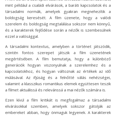
mint például a családi elvárások, a baráti kapcsolatok és a
társadalmi normák, amelyek gyakran megnehezítik a
boldogság keresését. A film üzenete, hogy a valódi
szerelem és boldogság megtalálása sokszor nem könnyű,
és a karakterek fejlődése során a nézők is szembesülnek
ezzel a valósággal.
A társadalmi kontextus, amelyben a történet játszódik,
szintén fontos szerepet játszik a film üzenetének
megértésében. A film bemutatja, hogy a különböző
generációk hogyan viszonyulnak a szerelemhez és a
kapcsolatokhoz, és hogyan változnak az értékek az idő
múlásával. Az ifjúság és a felnőtté válás nehézségei,
valamint a klasszikus romantikus elemek együttesen teszik
a filmet aktuálissá és relevánssá a mai nézők számára is.
Ezen kívül a film kritikát is megfogalmaz a társadalmi
elvárásokkal szemben, amelyek sokszor gátolják az
embereket abban, hogy önmaguk legyenek. A karakterek