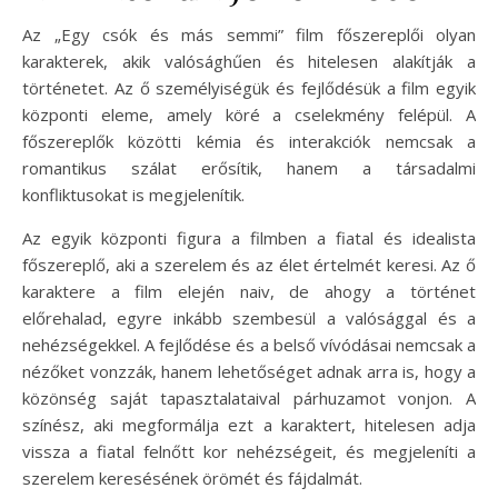
Az „Egy csók és más semmi” film főszereplői olyan
karakterek, akik valósághűen és hitelesen alakítják a
történetet. Az ő személyiségük és fejlődésük a film egyik
központi eleme, amely köré a cselekmény felépül. A
főszereplők közötti kémia és interakciók nemcsak a
romantikus szálat erősítik, hanem a társadalmi
konfliktusokat is megjelenítik.
Az egyik központi figura a filmben a fiatal és idealista
főszereplő, aki a szerelem és az élet értelmét keresi. Az ő
karaktere a film elején naiv, de ahogy a történet
előrehalad, egyre inkább szembesül a valósággal és a
nehézségekkel. A fejlődése és a belső vívódásai nemcsak a
nézőket vonzzák, hanem lehetőséget adnak arra is, hogy a
közönség saját tapasztalataival párhuzamot vonjon. A
színész, aki megformálja ezt a karaktert, hitelesen adja
vissza a fiatal felnőtt kor nehézségeit, és megjeleníti a
szerelem keresésének örömét és fájdalmát.