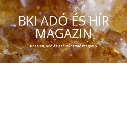
BKI ADÓ ÉS HÍR
MAGAZIN
Közéleti, adó és szórakoztató magazin