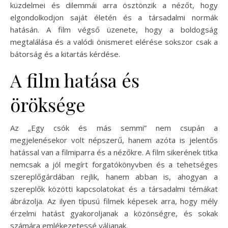
küzdelmei és dilemmái arra ösztönzik a nézőt, hogy
elgondolkodjon saját életén és a társadalmi normák
hatásán. A film végső üzenete, hogy a boldogság
megtalálása és a valódi önismeret elérése sokszor csak a
bátorság és a kitartás kérdése.
A film hatása és
öröksége
Az „Egy csók és más semmi” nem csupán a
megjelenésekor volt népszerű, hanem azóta is jelentős
hatással van a filmiparra és a nézőkre. A film sikerének titka
nemcsak a jól megírt forgatókönyvben és a tehetséges
szereplőgárdában rejlik, hanem abban is, ahogyan a
szereplők közötti kapcsolatokat és a társadalmi témákat
ábrázolja. Az ilyen típusú filmek képesek arra, hogy mély
érzelmi hatást gyakoroljanak a közönségre, és sokak
számára emlékezetessé váljanak.