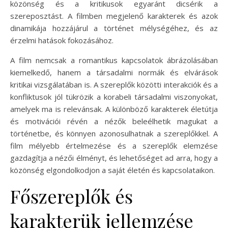
közönség és a kritikusok egyaránt dicsérik a
szereposztást. A filmben megjelenő karakterek és azok
dinamikája hozzájárul a történet mélységéhez, és az
érzelmi hatások fokozásához.
A film nemcsak a romantikus kapcsolatok ábrázolásában
kiemelkedő, hanem a társadalmi normák és elvárások
kritikai vizsgálatában is. A szereplők közötti interakciók és a
konfliktusok jól tükrözik a korabeli társadalmi viszonyokat,
amelyek ma is relevánsak. A különböző karakterek életútja
és motivációi révén a nézők beleélhetik magukat a
történetbe, és könnyen azonosulhatnak a szereplőkkel. A
film mélyebb értelmezése és a szereplők elemzése
gazdagítja a nézői élményt, és lehetőséget ad arra, hogy a
közönség elgondolkodjon a saját életén és kapcsolataikon.
Főszereplők és
karakterük jellemzése