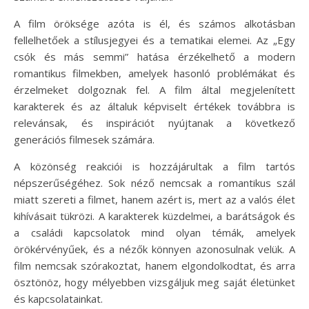
A film öröksége azóta is él, és számos alkotásban
fellelhetőek a stílusjegyei és a tematikai elemei. Az „Egy
csók és más semmi” hatása érzékelhető a modern
romantikus filmekben, amelyek hasonló problémákat és
érzelmeket dolgoznak fel. A film által megjelenített
karakterek és az általuk képviselt értékek továbbra is
relevánsak, és inspirációt nyújtanak a következő
generációs filmesek számára.
A közönség reakciói is hozzájárultak a film tartós
népszerűségéhez. Sok néző nemcsak a romantikus szál
miatt szereti a filmet, hanem azért is, mert az a valós élet
kihívásait tükrözi. A karakterek küzdelmei, a barátságok és
a családi kapcsolatok mind olyan témák, amelyek
örökérvényűek, és a nézők könnyen azonosulnak velük. A
film nemcsak szórakoztat, hanem elgondolkodtat, és arra
ösztönöz, hogy mélyebben vizsgáljuk meg saját életünket
és kapcsolatainkat.