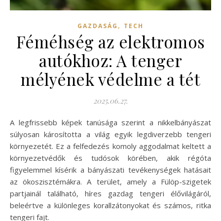
,
GAZDASÁG
TECH
Féméhség az elektromos
autókhoz: A tenger
mélyének védelme a tét
2025.06.27.
A legfrissebb képek tanúsága szerint a nikkelbányászat
súlyosan károsította a világ egyik legdiverzebb tengeri
környezetét. Ez a felfedezés komoly aggodalmat keltett a
környezetvédők és tudósok körében, akik régóta
figyelemmel kísérik a bányászati tevékenységek hatásait
az ökoszisztémákra. A terület, amely a Fülöp-szigetek
partjainál található, híres gazdag tengeri élővilágáról,
beleértve a különleges korallzátonyokat és számos, ritka
tengeri fajt.