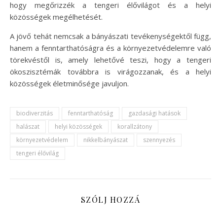
hogy megőrizzék a tengeri élővilágot és a helyi
közösségek megélhetését.
A jövő tehát nemcsak a bányászati tevékenységektől függ,
hanem a fenntarthatóságra és a környezetvédelemre való
törekvéstől is, amely lehetővé teszi, hogy a tengeri
ökoszisztémák továbbra is virágozzanak, és a helyi
közösségek életminősége javuljon.
biodiverzitás
fenntarthatóság
gazdasági hatások
halászat
helyi közösségek
korallzátony
környezetvédelem
nikkelbányászat
szennyezés
tengeri élővilág
SZÓLJ HOZZÁ