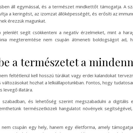
ésben áll egymással, és a természet mindkettőt támogatja. A s
tja a keringést, az izomzat állóképességét, és erősíti az immunr
nek érezzük magunkat.
jelenlét segít csökkenteni a negatív érzelmeket, mint a har
armónia megteremtése nem csupán átmeneti boldogságot ad, h
be a természetet a minden
em feltétlenül kell hosszú túrákat vagy erdei kalandokat tervez
 változásokat hozhat a lelkiállapotunkban. Fontos, hogy tudatosan
 levegő illatára.
a szabadban, és lehetőség szerint megszabadulni a digitális
remthetünk természetközeli hangulatot növények segítségével, 
t nem csupán egy hely, hanem egy életforma, amely támogatj