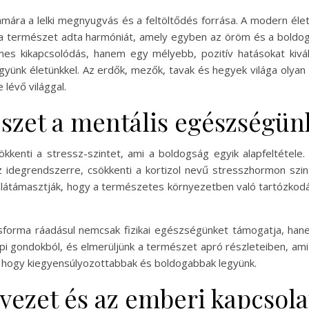
ra a lelki megnyugvás és a feltöltődés forrása. A modern éle
 a természet adta harmóniát, amely egyben az öröm és a boldogs
es kikapcsolódás, hanem egy mélyebb, pozitív hatásokat kivá
ünk életünkkel. Az erdők, mezők, tavak és hegyek világa olyan 
lévő világgal.
szet a mentális egészségün
ökkenti a stressz-szintet, ami a boldogság egyik alapfeltétele.
 idegrendszerre, csökkenti a kortizol nevű stresszhormon szint
alátámasztják, hogy a természetes környezetben való tartózkodás 
ma ráadásul nemcsak fizikai egészségünket támogatja, hanem me
pi gondokból, és elmerüljünk a természet apró részleteiben, ami 
z, hogy kiegyensúlyozottabbak és boldogabbak legyünk.
yezet és az emberi kapcsola