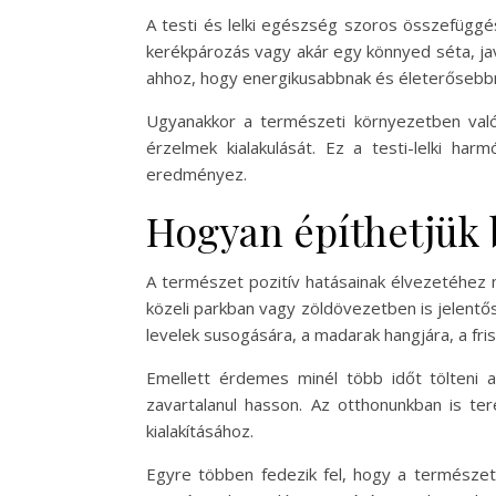
A testi és lelki egészség szoros összefügg
kerékpározás vagy akár egy könnyed séta, javí
ahhoz, hogy energikusabbnak és életerősebb
Ugyanakkor a természeti környezetben való 
érzelmek kialakulását. Ez a testi-lelki h
eredményez.
Hogyan építhetjük 
A természet pozitív hatásainak élvezetéhez n
közeli parkban vagy zöldövezetben is jelentős
levelek susogására, a madarak hangjára, a friss
Emellett érdemes minél több időt tölteni 
zavartalanul hasson. Az otthonunkban is te
kialakításához.
Egyre többen fedezik fel, hogy a természe