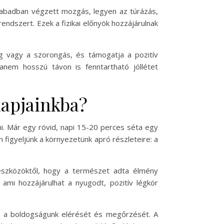
zabadban végzett mozgás, legyen az túrázás,
endszert. Ezek a fizikai előnyök hozzájárulnak
ag vagy a szorongás, és támogatja a pozitív
anem hosszú távon is fenntartható jóllétet
napjainkba?
ni. Már egy rövid, napi 15-20 perces séta egy
 figyeljünk a környezetünk apró részleteire: a
 eszközöktől, hogy a természet adta élmény
ami hozzájárulhat a nyugodt, pozitív légkör
a a boldogságunk elérését és megőrzését. A