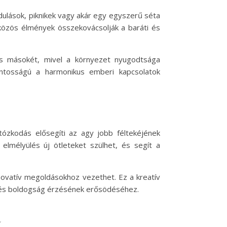
ndulások, piknikek vagy akár egy egyszerű séta
 közös élmények összekovácsolják a baráti és
és másokét, mivel a környezet nyugodtsága
fontosságú a harmonikus emberi kapcsolatok
ózkodás elősegíti az agy jobb féltekéjének
elmélyülés új ötleteket szülhet, és segít a
ovatív megoldásokhoz vezethet. Ez a kreatív
 és boldogság érzésének erősödéséhez.
a