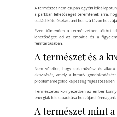
A természet nem csupán egyéni lelkiállapotunk
a parkban lehetőséget teremtenek arra, hogy
családi kötelékeket, ami hosszú távon hozzá
Ezen túlmenően a természetben töltött id
lehetőséget ad az empátia és a figyelem f
fenntartásában.
A természet és a kr
Nem véletlen, hogy sok művész és alkotó k
aktivitását, amely a kreatív gondolkodásér
problémamegoldó képesség fejlesztésében.
Természetes környezetben az ember könnyebb
energiák felszabadítása hozzájárul önmagun
A természet mint a 