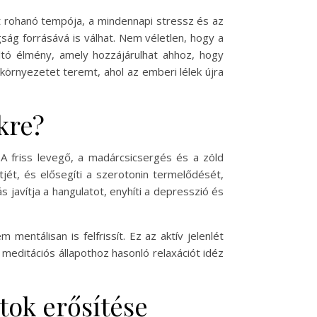
t rohanó tempója, a mindennapi stressz és az
ág forrásává is válhat. Nem véletlen, hogy a
ltó élmény, amely hozzájárulhat ahhoz, hogy
környezetet teremt, ahol az emberi lélek újra
kre?
 A friss levegő, a madárcsicsergés és a zöld
jét, és elősegíti a szerotonin termelődését,
javítja a hangulatot, enyhíti a depresszió és
ntálisan is felfrissít. Ez az aktív jelenlét
meditációs állapothoz hasonló relaxációt idéz
tok erősítése