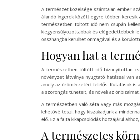
A természet közelsége számtalan ember számá
állandó ingerek között egyre többen keresik
természetben töltött idő nem csupán kellem
kiegyensúlyozottabbak és elégedettebbek legy
összhangba kerülhet önmagával és a körülötte 
Hogyan hat a termé
A természetben töltött idő bizonyítottan cs
növényzet látványa nyugtató hatással van az
amely az örömérzetért felelős. Kutatások is 
a szorongás tüneteit, és növeli az önbizalmat.
A természetben való séta vagy más mozgásfor
lehetővé teszi, hogy kiszakadjunk a mindenna
elő. Ez a fajta kikapcsolódás hozzájárul ahho
A természetes körn