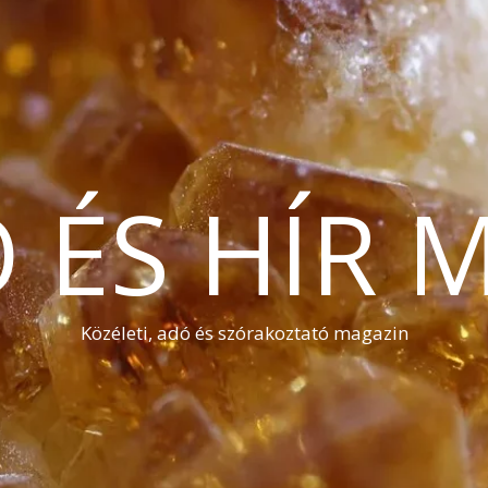
Ó ÉS HÍR 
Közéleti, adó és szórakoztató magazin