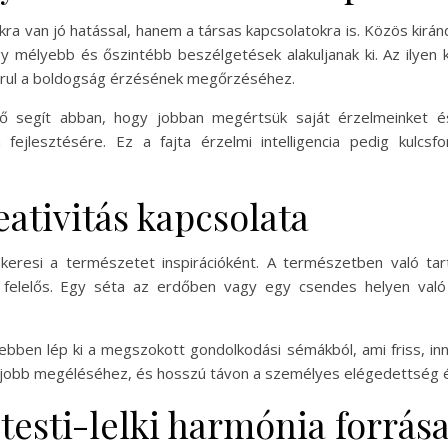
ra van jó hatással, hanem a társas kapcsolatokra is. Közös kirá
 mélyebb és őszintébb beszélgetések alakuljanak ki. Az ilyen
járul a boldogság érzésének megőrzéséhez.
ő segít abban, hogy jobban megértsük saját érzelmeinket 
ejlesztésére. Ez a fajta érzelmi intelligencia pedig kulcs
eativitás kapcsolata
eresi a természetet inspirációként. A természetben való tart
t felelős. Egy séta az erdőben vagy egy csendes helyen való 
en lép ki a megszokott gondolkodási sémákból, ami friss, inn
k jobb megéléséhez, és hosszú távon a személyes elégedettség
testi-lelki harmónia forrás