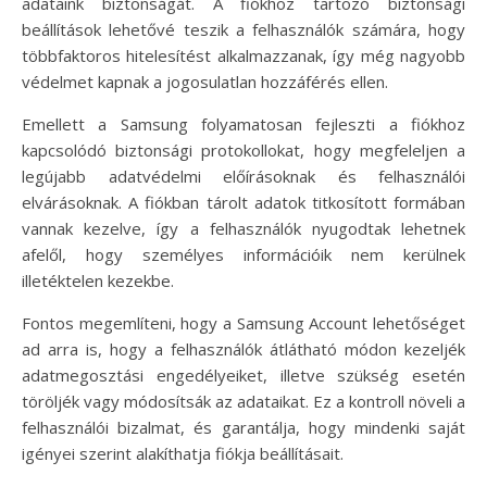
adataink biztonságát. A fiókhoz tartozó biztonsági
beállítások lehetővé teszik a felhasználók számára, hogy
többfaktoros hitelesítést alkalmazzanak, így még nagyobb
védelmet kapnak a jogosulatlan hozzáférés ellen.
Emellett a Samsung folyamatosan fejleszti a fiókhoz
kapcsolódó biztonsági protokollokat, hogy megfeleljen a
legújabb adatvédelmi előírásoknak és felhasználói
elvárásoknak. A fiókban tárolt adatok titkosított formában
vannak kezelve, így a felhasználók nyugodtak lehetnek
afelől, hogy személyes információik nem kerülnek
illetéktelen kezekbe.
Fontos megemlíteni, hogy a Samsung Account lehetőséget
ad arra is, hogy a felhasználók átlátható módon kezeljék
adatmegosztási engedélyeiket, illetve szükség esetén
töröljék vagy módosítsák az adataikat. Ez a kontroll növeli a
felhasználói bizalmat, és garantálja, hogy mindenki saját
igényei szerint alakíthatja fiókja beállításait.