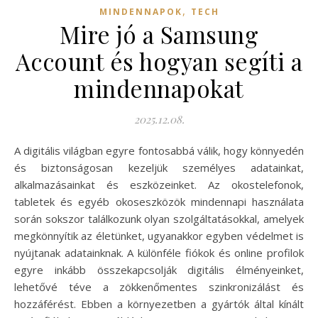
,
MINDENNAPOK
TECH
Mire jó a Samsung
Account és hogyan segíti a
mindennapokat
2025.12.08.
A digitális világban egyre fontosabbá válik, hogy könnyedén
és biztonságosan kezeljük személyes adatainkat,
alkalmazásainkat és eszközeinket. Az okostelefonok,
tabletek és egyéb okoseszközök mindennapi használata
során sokszor találkozunk olyan szolgáltatásokkal, amelyek
megkönnyítik az életünket, ugyanakkor egyben védelmet is
nyújtanak adatainknak. A különféle fiókok és online profilok
egyre inkább összekapcsolják digitális élményeinket,
lehetővé téve a zökkenőmentes szinkronizálást és
hozzáférést. Ebben a környezetben a gyártók által kínált