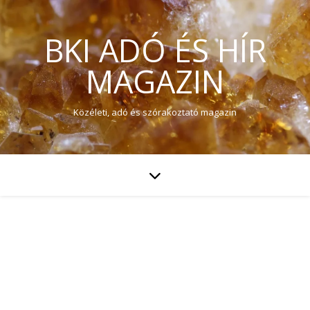
BKI ADÓ ÉS HÍR
MAGAZIN
Közéleti, adó és szórakoztató magazin