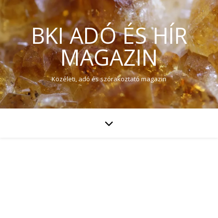
BKI ADÓ ÉS HÍR
MAGAZIN
Közéleti, adó és szórakoztató magazin