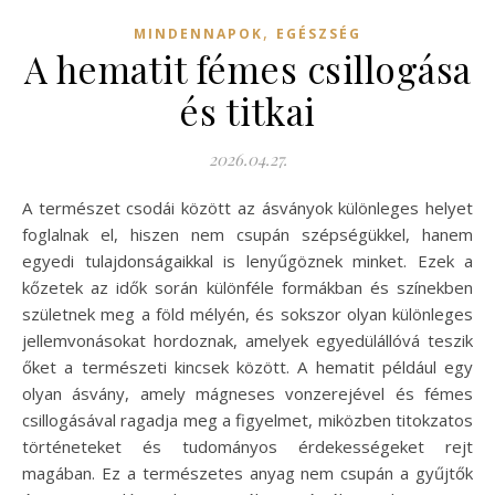
,
MINDENNAPOK
EGÉSZSÉG
A hematit fémes csillogása
és titkai
2026.04.27.
A természet csodái között az ásványok különleges helyet
foglalnak el, hiszen nem csupán szépségükkel, hanem
egyedi tulajdonságaikkal is lenyűgöznek minket. Ezek a
kőzetek az idők során különféle formákban és színekben
születnek meg a föld mélyén, és sokszor olyan különleges
jellemvonásokat hordoznak, amelyek egyedülállóvá teszik
őket a természeti kincsek között. A hematit például egy
olyan ásvány, amely mágneses vonzerejével és fémes
csillogásával ragadja meg a figyelmet, miközben titokzatos
történeteket és tudományos érdekességeket rejt
magában. Ez a természetes anyag nem csupán a gyűjtők