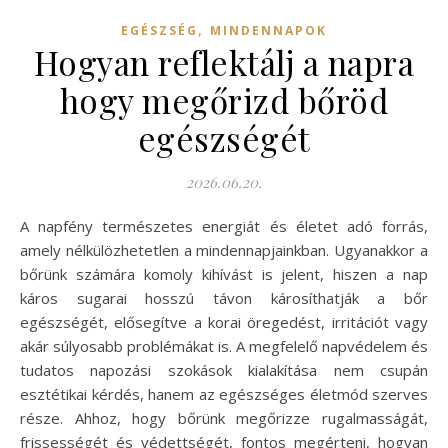
,
EGÉSZSÉG
MINDENNAPOK
Hogyan reflektálj a napra
hogy megőrizd bőröd
egészségét
2026.06.20.
A napfény természetes energiát és életet adó forrás,
amely nélkülözhetetlen a mindennapjainkban. Ugyanakkor a
bőrünk számára komoly kihívást is jelent, hiszen a nap
káros sugarai hosszú távon károsíthatják a bőr
egészségét, elősegítve a korai öregedést, irritációt vagy
akár súlyosabb problémákat is. A megfelelő napvédelem és
tudatos napozási szokások kialakítása nem csupán
esztétikai kérdés, hanem az egészséges életmód szerves
része. Ahhoz, hogy bőrünk megőrizze rugalmasságát,
frissességét és védettségét, fontos megérteni, hogyan