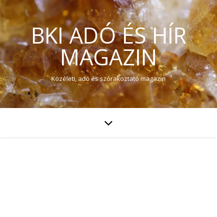
BKI ADÓ ÉS HÍR
MAGAZIN
Közéleti, adó és szórakoztató magazin