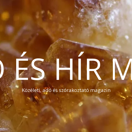
Ó ÉS HÍR 
Közéleti, adó és szórakoztató magazin