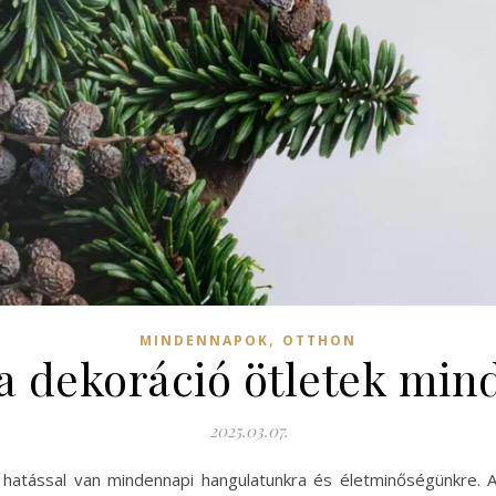
,
MINDENNAPOK
OTTHON
a dekoráció ötletek min
2025.03.07.
hatással van mindennapi hangulatunkra és életminőségünkre. A