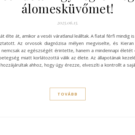
álomesküvőmet!
2025.06.15.
lte át, amikor a veséi váratlanul leálltak. A fiatal férfi mindig is
ztatott. Az orvosok diagnózisa mélyen megviselte, és Kieran
 nemcsak az egészségét érintette, hanem a mindennapi életét é
tegség miatt korlátozottá válik az élete. Az állapotának keze
ozzájárultak ahhoz, hogy úgy érezze, elveszíti a kontrollt a sajá
TOVÁBB