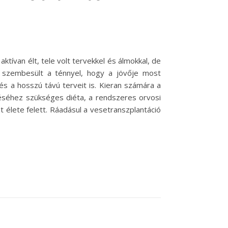
 aktívan élt, tele volt tervekkel és álmokkal, de
 szembesült a ténnyel, hogy a jövője most
s a hosszú távú terveit is. Kieran számára a
léséhez szükséges diéta, a rendszeres orvosi
t élete felett. Ráadásul a vesetranszplantáció