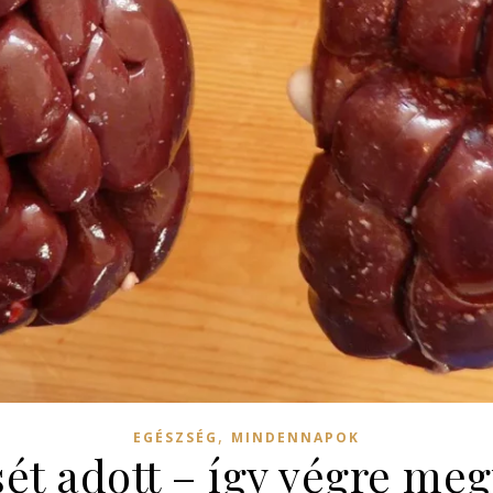
,
EGÉSZSÉG
MINDENNAPOK
t adott – így végre me