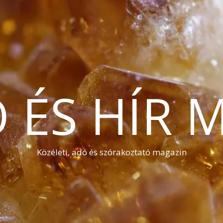
Ó ÉS HÍR 
Közéleti, adó és szórakoztató magazin