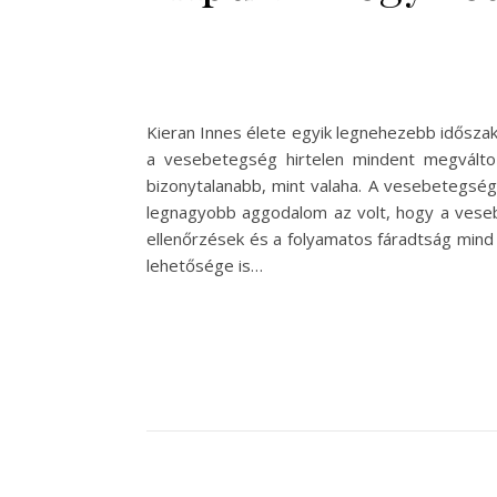
Kieran Innes élete egyik legnehezebb időszakát é
a vesebetegség hirtelen mindent megválto
bizonytalanabb, mint valaha. A vesebetegség
legnagyobb aggodalom az volt, hogy a vesebe
ellenőrzések és a folyamatos fáradtság mind h
lehetősége is…