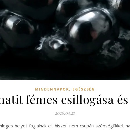
,
MINDENNAPOK
EGÉSZSÉG
atit fémes csillogása és 
2026.04.27.
leges helyet foglalnak el, hiszen nem csupán szépségükkel, h