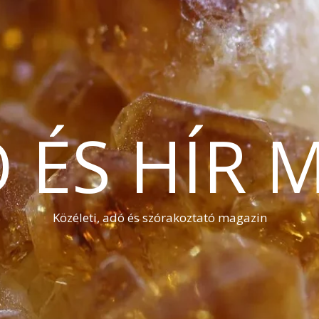
Ó ÉS HÍR 
Közéleti, adó és szórakoztató magazin