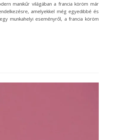
odern manikűr világában a francia köröm már
 rendelkezésre, amelyekkel még egyedibbé és
r egy munkahelyi eseményről, a francia köröm