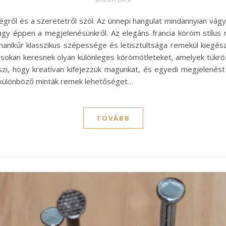
égről és a szeretetről szól. Az ünnepi hangulat mindannyian vágy
vagy éppen a megjelenésünkről. Az elegáns francia köröm stíl
 manikűr klasszikus szépessége és letisztultsága remekül kiegész
n sokan keresnek olyan különleges körömötleteket, amelyek tükröz
szi, hogy kreatívan kifejezzük magunkat, és egyedi megjelenés
a különböző minták remek lehetőséget…
TOVÁBB