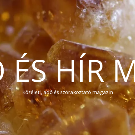
Ó ÉS HÍR 
Közéleti, adó és szórakoztató magazin