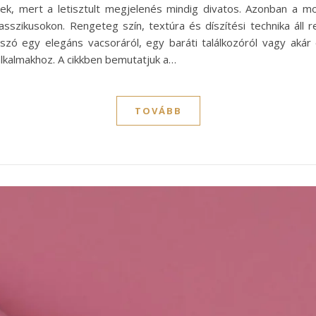
ek, mert a letisztult megjelenés mindig divatos. Azonban a m
sszikusokon. Rengeteg szín, textúra és díszítési technika áll
szó egy elegáns vacsoráról, egy baráti találkozóról vagy aká
alkalmakhoz. A cikkben bemutatjuk a…
TOVÁBB