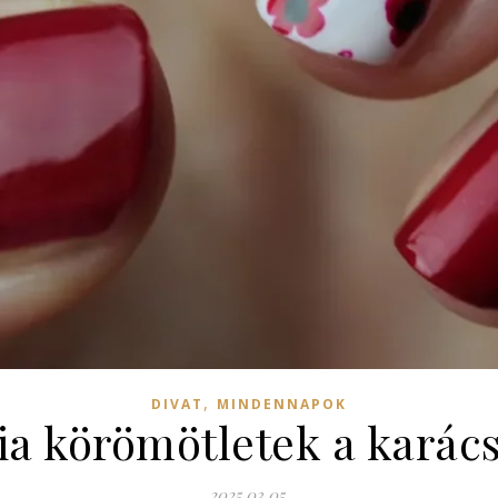
,
DIVAT
MINDENNAPOK
ia körömötletek a karác
2025.03.05.