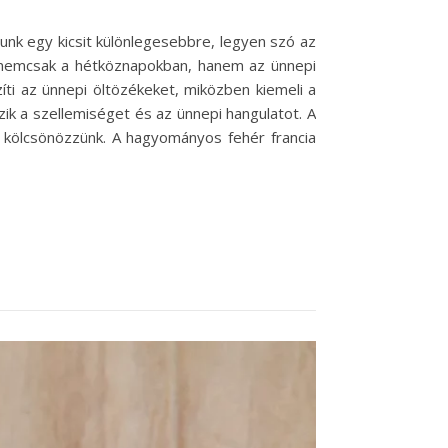
unk egy kicsit különlegesebbre, legyen szó az
us nemcsak a hétköznapokban, hanem az ünnepi
íti az ünnepi öltözékeket, miközben kiemeli a
ik a szellemiséget és az ünnepi hangulatot. A
t kölcsönözzünk. A hagyományos fehér francia