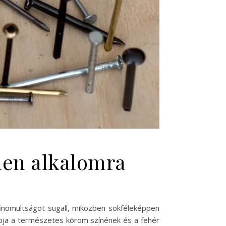
den alkalomra
ifinomultságot sugall, miközben sokféleképpen
lapja a természetes köröm színének és a fehér