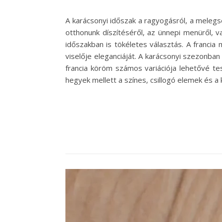
A karácsonyi időszak a ragyogásról, a melegs
otthonunk díszítéséről, az ünnepi menüről, 
időszakban is tökéletes választás. A francia
viselője eleganciáját. A karácsonyi szezonba
francia köröm számos variációja lehetővé te
hegyek mellett a színes, csillogó elemek és 