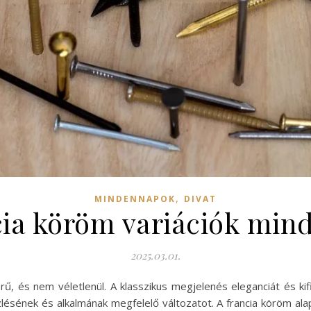
,
MINDENNAPOK
DIVAT
ncia köröm variációk min
2025.03.01.
rű, és nem véletlenül. A klasszikus megjelenés eleganciát és k
 ízlésének és alkalmának megfelelő változatot. A francia köröm a