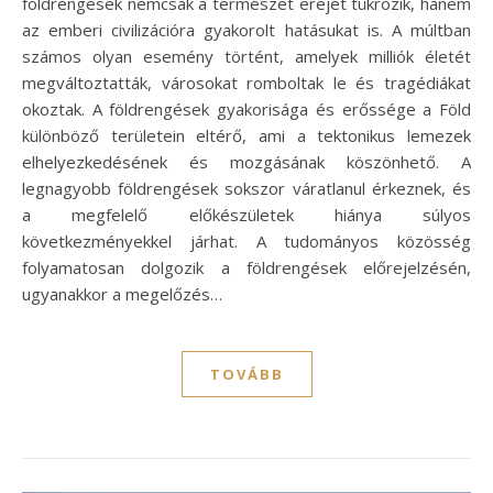
földrengések nemcsak a természet erejét tükrözik, hanem
az emberi civilizációra gyakorolt hatásukat is. A múltban
számos olyan esemény történt, amelyek milliók életét
megváltoztatták, városokat romboltak le és tragédiákat
okoztak. A földrengések gyakorisága és erőssége a Föld
különböző területein eltérő, ami a tektonikus lemezek
elhelyezkedésének és mozgásának köszönhető. A
legnagyobb földrengések sokszor váratlanul érkeznek, és
a megfelelő előkészületek hiánya súlyos
következményekkel járhat. A tudományos közösség
folyamatosan dolgozik a földrengések előrejelzésén,
ugyanakkor a megelőzés…
TOVÁBB