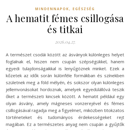
,
MINDENNAPOK
EGÉSZSÉG
A hematit fémes csillogása
és titkai
2026.04.27.
A természet csodái között az ásványok különleges helyet
foglalnak el, hiszen nem csupán szépségükkel, hanem
egyedi tulajdonságaikkal is lenyűgöznek minket. Ezek a
kőzetek az idők során különféle formákban és színekben
születnek meg a föld mélyén, és sokszor olyan különleges
jellemvonásokat hordoznak, amelyek egyedülállóvá teszik
őket a természeti kincsek között. A hematit például egy
olyan ásvány, amely mágneses vonzerejével és fémes
csillogásával ragadja meg a figyelmet, miközben titokzatos
történeteket és tudományos érdekességeket rejt
magában. Ez a természetes anyag nem csupán a gyűjtők