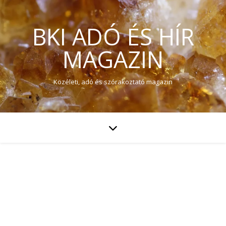
BKI ADÓ ÉS HÍR
MAGAZIN
Közéleti, adó és szórakoztató magazin