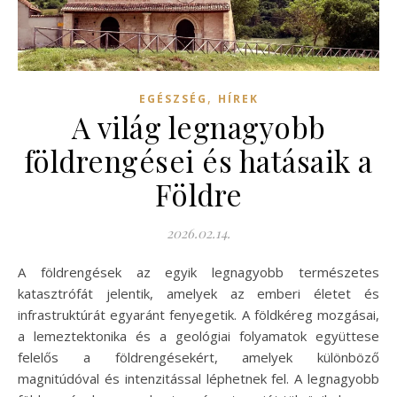
,
EGÉSZSÉG
HÍREK
A világ legnagyobb
földrengései és hatásaik a
Földre
2026.02.14.
A földrengések az egyik legnagyobb természetes
katasztrófát jelentik, amelyek az emberi életet és
infrastruktúrát egyaránt fenyegetik. A földkéreg mozgásai,
a lemeztektonika és a geológiai folyamatok együttese
felelős a földrengésekért, amelyek különböző
magnitúdóval és intenzitással léphetnek fel. A legnagyobb