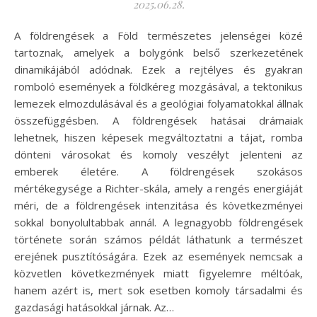
2025.06.28.
A földrengések a Föld természetes jelenségei közé
tartoznak, amelyek a bolygónk belső szerkezetének
dinamikájából adódnak. Ezek a rejtélyes és gyakran
romboló események a földkéreg mozgásával, a tektonikus
lemezek elmozdulásával és a geológiai folyamatokkal állnak
összefüggésben. A földrengések hatásai drámaiak
lehetnek, hiszen képesek megváltoztatni a tájat, romba
dönteni városokat és komoly veszélyt jelenteni az
emberek életére. A földrengések szokásos
mértékegysége a Richter-skála, amely a rengés energiáját
méri, de a földrengések intenzitása és következményei
sokkal bonyolultabbak annál. A legnagyobb földrengések
története során számos példát láthatunk a természet
erejének pusztítóságára. Ezek az események nemcsak a
közvetlen következmények miatt figyelemre méltóak,
hanem azért is, mert sok esetben komoly társadalmi és
gazdasági hatásokkal járnak. Az…