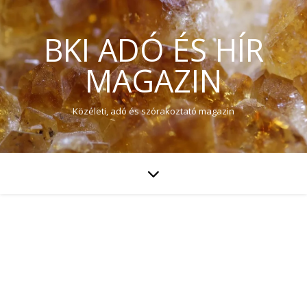
BKI ADÓ ÉS HÍR
MAGAZIN
Közéleti, adó és szórakoztató magazin