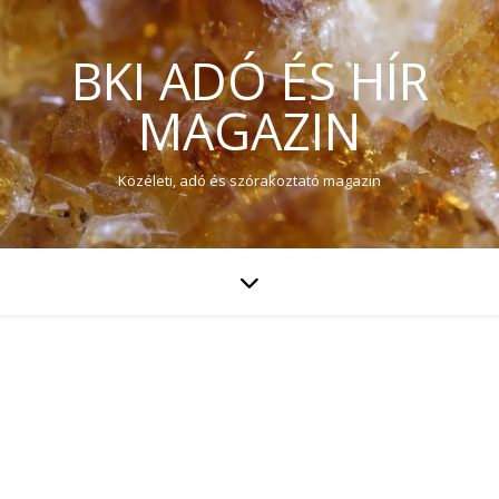
BKI ADÓ ÉS HÍR
MAGAZIN
Közéleti, adó és szórakoztató magazin