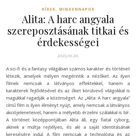
,
HÍREK
MINDENNAPOK
Alita: A harc angyala
szereposztásának titkai és
érdekességei
2025.01.20.
A sci-fi és a fantasy világában számos karakter és történet
létezik, amelyek mélyen megérintik a nézőket. Az ilyen
filmek nemcsak a látványos effektekkel, hanem a
karakterek fejlődésével és az őket körülvevő világokkal is
magukkal ragadják a közönséget. Az „Alita: A harc angyala”
című film is ilyen élményt nyújt, amely nemcsak a látványos
akciójeleneteivel, hanem a mélyebb érzelmi szálakkal is bír.
A történet középpontjában Alita áll, egy fiatal cyborg,
akinek a múltja rejtélyes, és aki a saját identitásának
keresésére indul. A film nemcsak a technológia és az