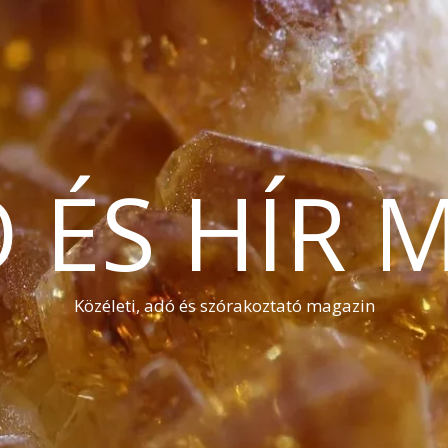
Ó ÉS HÍR 
Közéleti, adó és szórakoztató magazin