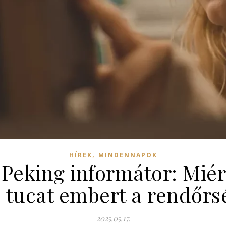
,
HÍREK
MINDENNAPOK
eking informátor: Miért
 tucat embert a rendőr
2025.05.17.