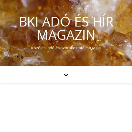
BKI ADÓ ÉS HÍR
MAGAZIN
Közéleti, adó és szórakoztató magazin