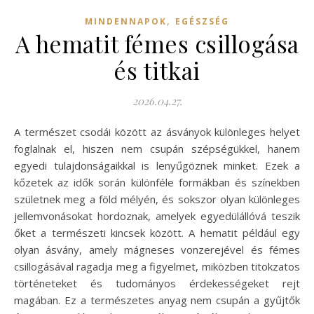
,
MINDENNAPOK
EGÉSZSÉG
A hematit fémes csillogása
és titkai
2026.04.27.
A természet csodái között az ásványok különleges helyet
foglalnak el, hiszen nem csupán szépségükkel, hanem
egyedi tulajdonságaikkal is lenyűgöznek minket. Ezek a
kőzetek az idők során különféle formákban és színekben
születnek meg a föld mélyén, és sokszor olyan különleges
jellemvonásokat hordoznak, amelyek egyedülállóvá teszik
őket a természeti kincsek között. A hematit például egy
olyan ásvány, amely mágneses vonzerejével és fémes
csillogásával ragadja meg a figyelmet, miközben titokzatos
történeteket és tudományos érdekességeket rejt
magában. Ez a természetes anyag nem csupán a gyűjtők