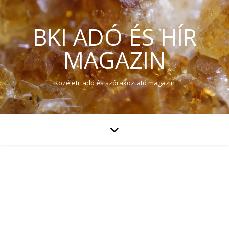
BKI ADÓ ÉS HÍR
MAGAZIN
Közéleti, adó és szórakoztató magazin