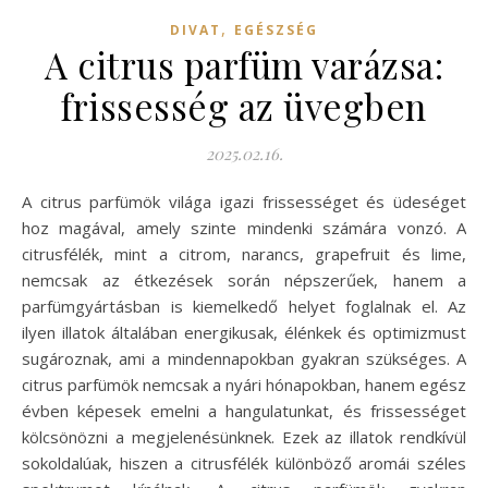
,
DIVAT
EGÉSZSÉG
A citrus parfüm varázsa:
frissesség az üvegben
2025.02.16.
A citrus parfümök világa igazi frissességet és üdeséget
hoz magával, amely szinte mindenki számára vonzó. A
citrusfélék, mint a citrom, narancs, grapefruit és lime,
nemcsak az étkezések során népszerűek, hanem a
parfümgyártásban is kiemelkedő helyet foglalnak el. Az
ilyen illatok általában energikusak, élénkek és optimizmust
sugároznak, ami a mindennapokban gyakran szükséges. A
citrus parfümök nemcsak a nyári hónapokban, hanem egész
évben képesek emelni a hangulatunkat, és frissességet
kölcsönözni a megjelenésünknek. Ezek az illatok rendkívül
sokoldalúak, hiszen a citrusfélék különböző aromái széles