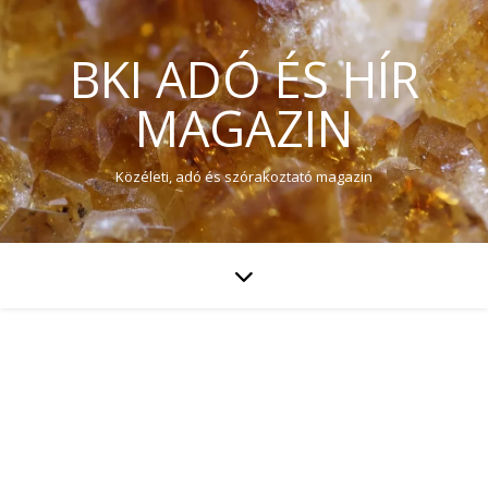
BKI ADÓ ÉS HÍR
MAGAZIN
Közéleti, adó és szórakoztató magazin