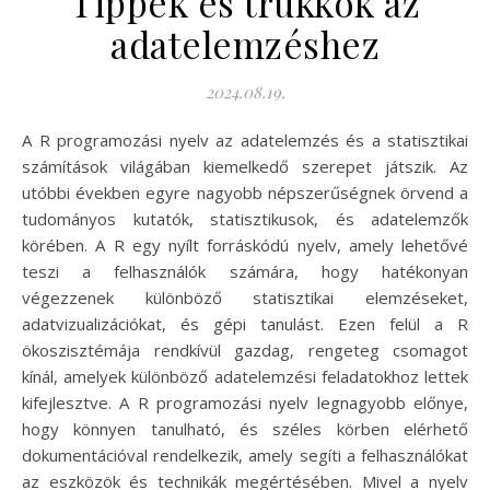
Tippek és trükkök az
adatelemzéshez
2024.08.19.
A R programozási nyelv az adatelemzés és a statisztikai
számítások világában kiemelkedő szerepet játszik. Az
utóbbi években egyre nagyobb népszerűségnek örvend a
tudományos kutatók, statisztikusok, és adatelemzők
körében. A R egy nyílt forráskódú nyelv, amely lehetővé
teszi a felhasználók számára, hogy hatékonyan
végezzenek különböző statisztikai elemzéseket,
adatvizualizációkat, és gépi tanulást. Ezen felül a R
ökoszisztémája rendkívül gazdag, rengeteg csomagot
kínál, amelyek különböző adatelemzési feladatokhoz lettek
kifejlesztve. A R programozási nyelv legnagyobb előnye,
hogy könnyen tanulható, és széles körben elérhető
dokumentációval rendelkezik, amely segíti a felhasználókat
az eszközök és technikák megértésében. Mivel a nyelv