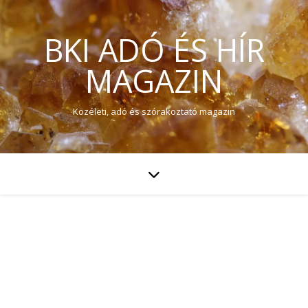
BKI ADÓ ÉS HÍR
MAGAZIN
Közéleti, adó és szórakoztató magazin