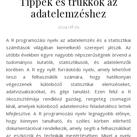
Tippek és trükkök az
adatelemzéshez
2024.08.19.
A R programozási nyelv az adatelemzés és a statisztikai
számítások világában kiemelkedő szerepet játszik. Az
utóbbi években egyre nagyobb népszerűségnek örvend a
tudományos kutatók, statisztikusok, és adatelemzők
körében. A R egy nyílt forráskódú nyelv, amely lehetővé
teszi a felhasználók számára, hogy hatékonyan
végezzenek különböző statisztikai elemzéseket,
adatvizualizációkat, és gépi tanulást. Ezen felül a R
ökoszisztémája rendkívül gazdag, rengeteg csomagot
kínál, amelyek különböző adatelemzési feladatokhoz lettek
kifejlesztve. A R programozási nyelv legnagyobb előnye,
hogy könnyen tanulható, és széles körben elérhető
dokumentációval rendelkezik, amely segíti a felhasználókat
az eszközök és technikák megértésében. Mivel a nyelv