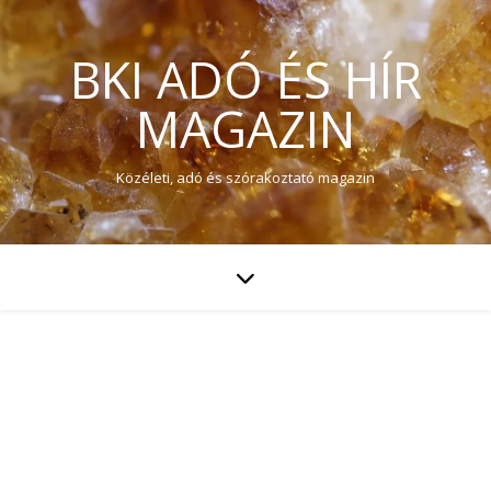
BKI ADÓ ÉS HÍR
MAGAZIN
Közéleti, adó és szórakoztató magazin