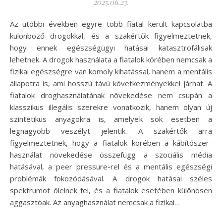
2025.06.23.
Az utóbbi években egyre több fiatal került kapcsolatba
különböző drogokkal, és a szakértők figyelmeztetnek,
hogy ennek egészségügyi hatásai katasztrofálisak
lehetnek. A drogok használata a fiatalok körében nemcsak a
fizikai egészségre van komoly kihatással, hanem a mentális
állapotra is, ami hosszú távú következményekkel járhat. A
fiatalok droghasználatának növekedése nem csupán a
klasszikus illegális szerekre vonatkozik, hanem olyan új
szintetikus anyagokra is, amelyek sok esetben a
legnagyobb veszélyt jelentik. A szakértők arra
figyelmeztetnek, hogy a fiatalok körében a kábítószer-
használat növekedése összefügg a szociális média
hatásával, a peer pressure-rel és a mentális egészségi
problémák fokozódásával. A drogok hatásai széles
spektrumot ölelnek fel, és a fiatalok esetében különösen
aggasztóak. Az anyaghasználat nemcsak a fizikai…