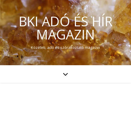
BKI ADÓ ÉS HÍR
MAGAZIN
Közéleti, adó és szórakoztató magazin