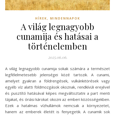
,
HÍREK
MINDENNAPOK
A világ legnagyobb
cunamija és hatásai a
történelemben
2025.06.06.
A világ legnagyobb cunamija sokak számára a természet
legfélelmetesebb jelenségei közé tartozik. A cunami,
amelyet gyakran a földrengések, vulkánkitörések vagy
egyéb víz alatti földmozgások okoznak, rendkívüli erejével
és pusztító hatásával képes megváltoztatni a part menti
tájakat, és óriási károkat okozni az emberi közösségekben.
Ezek a hatalmas vízhullámok nemcsak a környezetet,
hanem az emberek életét is fenyegetik. A cunamik sok