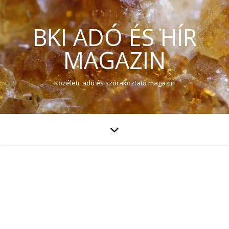
BKI ADÓ ÉS HÍR
MAGAZIN
Közéleti, adó és szórakoztató magazin