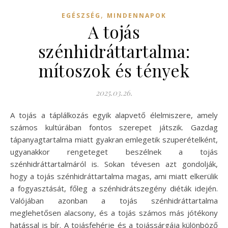
,
EGÉSZSÉG
MINDENNAPOK
A tojás
szénhidráttartalma:
mítoszok és tények
2025.03.26.
A tojás a táplálkozás egyik alapvető élelmiszere, amely
számos kultúrában fontos szerepet játszik. Gazdag
tápanyagtartalma miatt gyakran emlegetik szuperételként,
ugyanakkor rengeteget beszélnek a tojás
szénhidráttartalmáról is. Sokan tévesen azt gondolják,
hogy a tojás szénhidráttartalma magas, ami miatt elkerülik
a fogyasztását, főleg a szénhidrátszegény diéták idején.
Valójában azonban a tojás szénhidráttartalma
meglehetősen alacsony, és a tojás számos más jótékony
hatással is bír. A tojásfehérje és a tojássárgája különböző