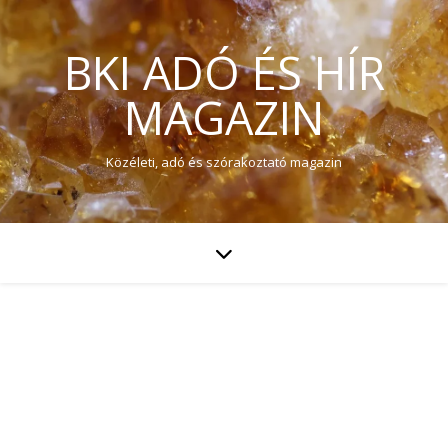
BKI ADÓ ÉS HÍR
MAGAZIN
Közéleti, adó és szórakoztató magazin