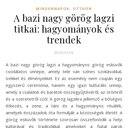
,
MINDENNAPOK
OTTHON
A bazi nagy görög lagzi
titkai: hagyományok és
trendek
2025.03.01.
A bazi nagy görög lagzi a hagyományos görög esküvők
csodálatos ünnepe, amely tele van színes szokásokkal,
ízekkel és élményekkel. Ez az esemény nem csupán egy
egyszerű ceremónia, hanem egy igazi kulturális ünnep,
amely a családok és barátok összegyűjtéséről, az örömről
és a szeretetről szól. A görög lagzikra jellemző a bőséges
étkezés, a zene, a tánc és a hagyományos rituálék,
amelyek évszázadok óta formálják a közösségek életét. A
görög esküvők története szorosan összefonódik a helyi
kultúrával és tradíciókkal, amelyeket a fiatal párok