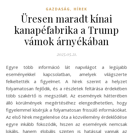
,
GAZDASÁG
HÍREK
Üresen maradt kínai
kanapéfabrika a Trump
vámok árnyékában
2025.05.21.
Egyre több információ lát napvilágot a legújabb
eseményekkel kapcsolatban, amelyek világszerte
felkeltették a figyelmet. A hírek szerint a helyzet
folyamatosan fejlődik, és a részletek feltárása érdekében
több szakértő is megszólalt. Az események hátterében
álló körülmények megértéséhez elengedhetetlen, hogy
figyelemmel kísérjük a folyamatosan frissülő információkat.
Az első hírek megjelenése óta a közvélemény érdeklődése
egyre inkább fokozódik, hiszen az események nemcsak
lokális, hanem globális szinten is hatással vannak az