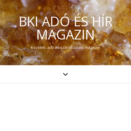
BKI ADÓ ÉS HÍR
MAGAZIN
Közéleti, adó és szórakoztató magazin