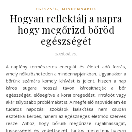
,
EGÉSZSÉG
MINDENNAPOK
Hogyan reflektálj a napra
hogy megőrizd bőröd
egészségét
2026.06.20.
A napfény természetes energiát és életet adó forrás,
amely nélkülözhetetlen a mindennapjainkban. Ugyanakkor a
bőrünk számára komoly kihívást is jelent, hiszen a nap
káros sugarai hosszú távon károsíthatják a bőr
egészségét, elősegítve a korai öregedést, irritációt vagy
akár súlyosabb problémákat is. A megfelelő napvédelem és
tudatos napozási szokások kialakítása nem csupán
esztétikai kérdés, hanem az egészséges életmód szerves
része. Ahhoz, hogy bőrünk megőrizze rugalmasságát,
frissességét és védettségét, fontos megérteni, hogyan