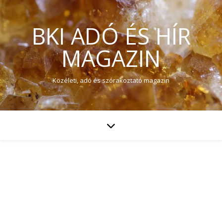
BKI ADÓ ÉS HÍR
MAGAZIN
Közéleti, adó és szórakoztató magazin