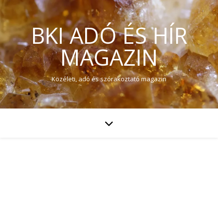
BKI ADÓ ÉS HÍR
MAGAZIN
Közéleti, adó és szórakoztató magazin