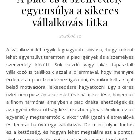
egyensúlya a sikeres
vállalkozás titka
2026.06.17.
A vállalkozói lét egyik legnagyobb kihívása, hogy miként
lehet egyensúlyt teremteni a piaci igények és a személyes
szenvedély között. Sok kezdő vagy akár tapasztalt
vállalkozó is találkozik azzal a dilemmával, hogy mennyire
érdemes a piaci trendekhez igazodni, és mikor kell a saját
belső motivációra, lelkesedésre hagyatkozni. Egy sikeres
üzlet nem pusztán a kereslet és kínálat kérdése, hanem az
a finom harmónia, amelyben a piac kínálta lehetőségek és
az egyéni elhivatottság kéz a kézben járnak. Amikor ez az
egyensúly megteremtődik, akkor válik igazán életrevalóvá
és fenntarthatóvá egy vállalkozás. De miért olyan fontos
ez a kettősség, és hogyan lehet megtalálni azt a pontot,
ahol a szenvedély és a piaci elvárások egymást erősítik?…