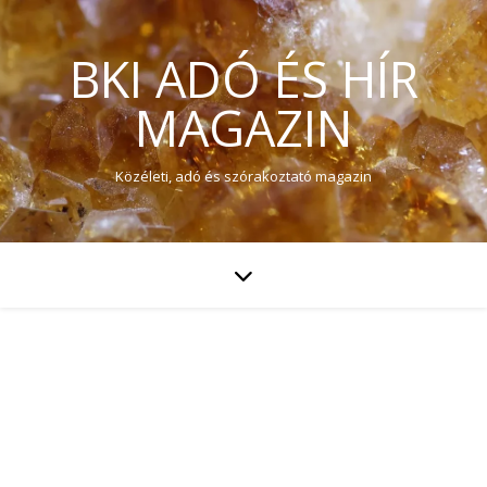
BKI ADÓ ÉS HÍR
MAGAZIN
Közéleti, adó és szórakoztató magazin