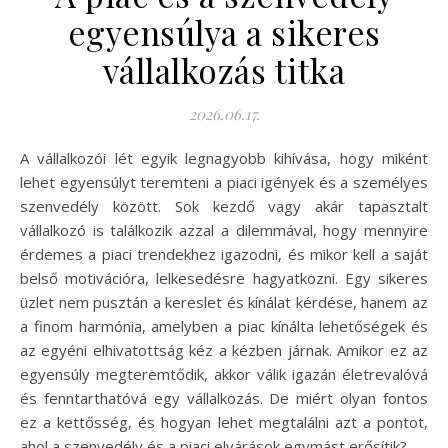
egyensúlya a sikeres
vállalkozás titka
2026.06.17.
A vállalkozói lét egyik legnagyobb kihívása, hogy miként
lehet egyensúlyt teremteni a piaci igények és a személyes
szenvedély között. Sok kezdő vagy akár tapasztalt
vállalkozó is találkozik azzal a dilemmával, hogy mennyire
érdemes a piaci trendekhez igazodni, és mikor kell a saját
belső motivációra, lelkesedésre hagyatkozni. Egy sikeres
üzlet nem pusztán a kereslet és kínálat kérdése, hanem az
a finom harmónia, amelyben a piac kínálta lehetőségek és
az egyéni elhivatottság kéz a kézben járnak. Amikor ez az
egyensúly megteremtődik, akkor válik igazán életrevalóvá
és fenntarthatóvá egy vállalkozás. De miért olyan fontos
ez a kettősség, és hogyan lehet megtalálni azt a pontot,
ahol a szenvedély és a piaci elvárások egymást erősítik?…