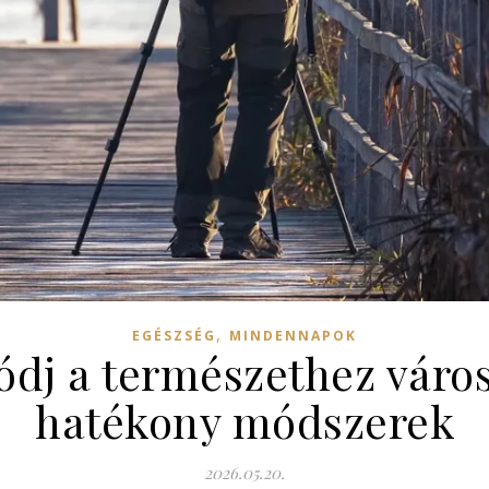
,
EGÉSZSÉG
MINDENNAPOK
dj a természethez váro
hatékony módszerek
2026.05.20.