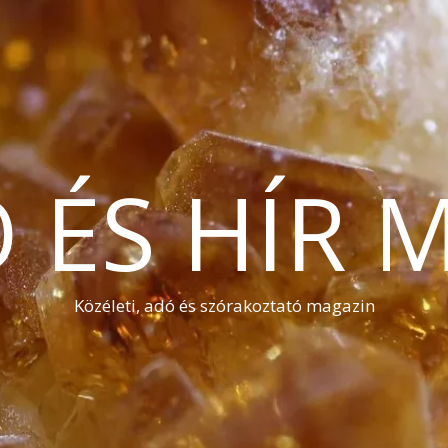
Ó ÉS HÍR 
Közéleti, adó és szórakoztató magazin