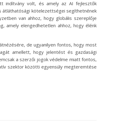
t indítvány volt, és amely az AI fejlesztők
ás átláthatósági kötelezettségei segíthetnének
lyzetben van ahhoz, hogy globális szereplője
ág, amely elengedhetetlen ahhoz, hogy élénk
 átnézésére, de ugyanilyen fontos, hogy most
gát amellett, hogy jelentést és gazdasági
emcsak a szerzői jogok védelme miatt fontos,
reatív szektor közötti egyensúly megteremtése