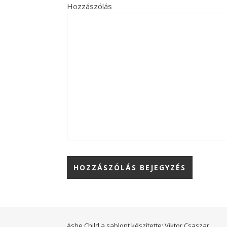
Hozzászólás
Ashe Child a sablont készítette:
Viktor Csaszar.