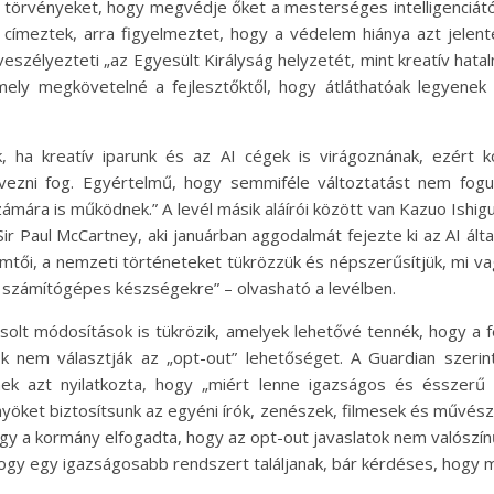
gi törvényeket, hogy megvédje őket a mesterséges intelligenciát
ek címeztek, arra figyelmeztet, hogy a védelem hiánya azt jelent
 veszélyezteti „az Egyesült Királyság helyzetét, mint kreatív hata
mely megkövetelné a fejlesztőktől, hogy átláthatóak legyenek 
, ha kreatív iparunk és az AI cégek is virágoznának, ezért k
vezni fog. Egyértelmű, hogy semmiféle változtatást nem fogu
mára is működnek.” A levél másik aláírói között van Kazuo Ishigu
Sir Paul McCartney, aki januárban aggodalmát fejezte ki az AI ál
emtői, a nemzeti történeteket tükrözzük és népszerűsítjük, mi v
 számítógépes készségekre” – olvasható a levélben.
lt módosítások is tükrözik, amelyek lehetővé tennék, hogy a fe
ok nem választják az „opt-out” lehetőséget. A Guardian szerint
-nek azt nyilatkozta, hogy „miért lenne igazságos és ésszer
yöket biztosítsunk az egyéni írók, zenészek, filmesek és művésze
 hogy a kormány elfogadta, hogy az opt-out javaslatok nem valós
hogy egy igazságosabb rendszert találjanak, bár kérdéses, hogy 