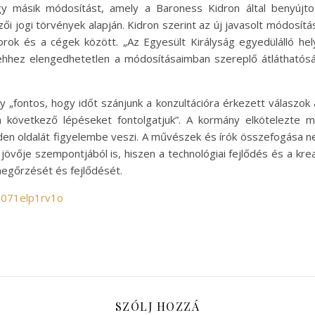
y másik módosítást, amely a Baroness Kidron által benyújtot
ői jogi törvények alapján. Kidron szerint az új javasolt módosít
rok és a cégek között. „Az Egyesült Királyság egyedülálló he
e ehhez elengedhetetlen a módosításaimban szereplő átláthatós
y „fontos, hogy időt szánjunk a konzultációra érkezett válaszok
következő lépéseket fontolgatjuk”. A kormány elkötelezte ma
nden oldalát figyelembe veszi. A művészek és írók összefogása n
 jövője szempontjából is, hiszen a technológiai fejlődés és a k
megőrzését és fejlődését.
c071elp1rv1o
SZÓLJ HOZZÁ