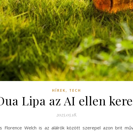
,
HÍREK
TECH
Dua Lipa az AI ellen ke
2025.05.18.
és Florence Welch is az aláírók között szerepel azon brit művés