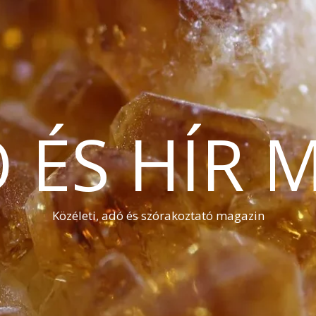
Ó ÉS HÍR 
Közéleti, adó és szórakoztató magazin