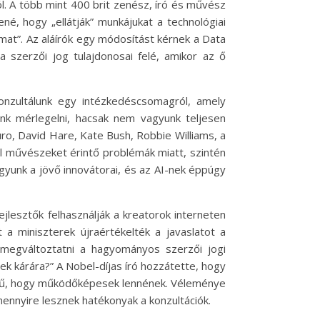
ól. A több mint 400 brit zenész, író és művész
ené, hogy „ellátják” munkájukat a technológiai
lmat”. Az aláírók egy módosítást kérnek a Data
a szerzői jog tulajdonosai felé, amikor az ő
onzultálunk egy intézkedéscsomagról, amely
nk mérlegelni, hacsak nem vagyunk teljesen
ro, David Hare, Kate Bush, Robbie Williams, a
tal művészeket érintő problémák miatt, szintén
agyunk a jövő innovátorai, és az AI-nek éppúgy
jlesztők felhasználják a kreatorok interneten
 a miniszterek újraértékelték a javaslatot a
ű megváltoztatni a hagyományos szerzői jogi
k kárára?” A Nobel-díjas író hozzátette, hogy
zínű, hogy működőképesek lennének. Véleménye
mennyire lesznek hatékonyak a konzultációk.