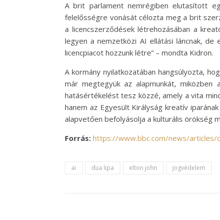
A brit parlament nemrégiben elutasított eg
felelősségre vonását célozta meg a brit szerz
a licencszerződések létrehozásában a kreato
legyen a nemzetközi AI ellátási láncnak, d
licencpiacot hozzunk létre” – mondta Kidron.
A kormány nyilatkozatában hangsúlyozta, hog
már megtegyük az alapmunkát, miközben a 
hatásértékelést tesz közzé, amely a vita mi
hanem az Egyesült Királyság kreatív iparának
alapvetően befolyásolja a kulturális örökség 
Forrás:
https://www.bbc.com/news/articles/
ai
dua lipa
elton john
jogvédelem