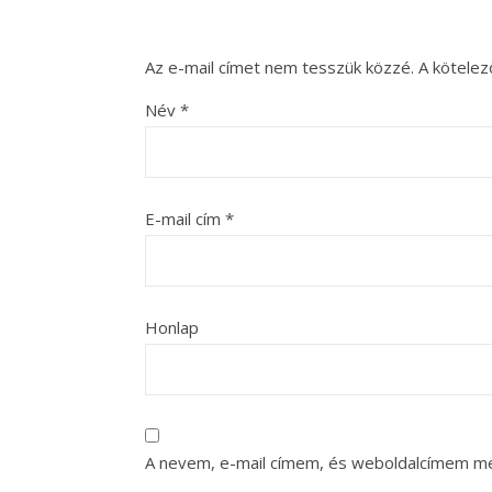
Az e-mail címet nem tesszük közzé.
A kötele
Név
*
E-mail cím
*
Honlap
A nevem, e-mail címem, és weboldalcímem m