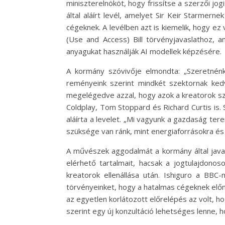
miniszterelnököt, hogy frissítse a szerzői jo
által aláírt levél, amelyet Sir Keir Starmern
cégeknek. A levélben azt is kiemelik, hogy ez
(Use and Access) Bill törvényjavaslathoz, a
anyagukat használják AI modellek képzésére.
A kormány szóvivője elmondta: „Szeretnénk
reményeink szerint mindkét szektornak ked
megelégedve azzal, hogy azok a kreatorok szá
Coldplay, Tom Stoppard és Richard Curtis is. 
aláírta a levelet. „Mi vagyunk a gazdaság ter
szüksége van ránk, mint energiaforrásokra és
A művészek aggodalmát a kormány által javaso
elérhető tartalmait, hacsak a jogtulajdonos
kreatorok ellenállása után. Ishiguro a BBC
törvényeinket, hogy a hatalmas cégeknek előn
az egyetlen korlátozott előrelépés az volt,
szerint egy új konzultáció lehetséges lenne, 