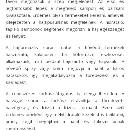
távon megőrizzük a szép megjelenést. Az első és
legfontosabb lépés a megfelelő sampon és balzsam
kiválasztása. Érdemes olyan termékeket keresni, amelyek
kifejezetten a hajtípusunknak megfelelnek. A hidratáló,
tápláló samponok segítenek megőrizni a haj egészségét
és fényét.
A hajformázás során fontos a hővédő termékek
használata, különösen, ha hőformázó eszközöket
alkalmazunk, mint például hajszárító vagy hajvasaló. A
hővédő spray vagy krém megóvja a hajat a káros
hatásoktól, így megakadályozza a töredezést és a
száradást.
A rendszeres fodrászlátogatás is elengedhetetlen. A
hajvágás során a fodrász eltávolítja a töredezett
hajvégeket, és frissíti a frizura formáját. Ezen kívül
érdemes időnként egy mélyhidratáló kezelést is beiktatni,
amely segít megújítani a hajat és fokozni annak
rugalmasságát.