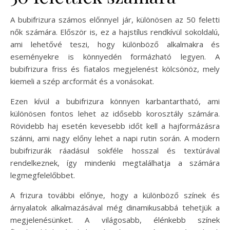
A bubifrizura számos előnnyel jár, különösen az 50 feletti
nők számára. Először is, ez a hajstílus rendkívül sokoldalú,
ami lehetővé teszi, hogy különböző alkalmakra és
eseményekre is könnyedén formázható legyen. A
bubifrizura friss és fiatalos megjelenést kölcsönöz, mely
kiemeli a szép arcformát és a vonásokat.
Ezen kívül a bubifrizura könnyen karbantartható, ami
különösen fontos lehet az idősebb korosztály számára.
Rövidebb haj esetén kevesebb időt kell a hajformázásra
szánni, ami nagy előny lehet a napi rutin során. A modern
bubifrizurák ráadásul sokféle hosszal és textúrával
rendelkeznek, így mindenki megtalálhatja a számára
legmegfelelőbbet.
A frizura további előnye, hogy a különböző színek és
árnyalatok alkalmazásával még dinamikusabbá tehetjük a
megjelenésünket. A világosabb, élénkebb színek