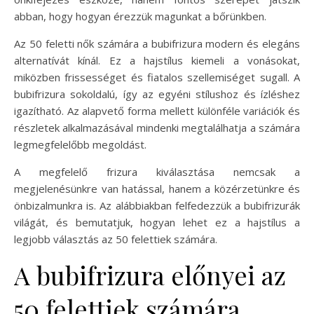
abban, hogy hogyan érezzük magunkat a bőrünkben.
Az 50 feletti nők számára a bubifrizura modern és elegáns
alternatívát kínál. Ez a hajstílus kiemeli a vonásokat,
miközben frissességet és fiatalos szellemiséget sugall. A
bubifrizura sokoldalú, így az egyéni stílushoz és ízléshez
igazítható. Az alapvető forma mellett különféle variációk és
részletek alkalmazásával mindenki megtalálhatja a számára
legmegfelelőbb megoldást.
A megfelelő frizura kiválasztása nemcsak a
megjelenésünkre van hatással, hanem a közérzetünkre és
önbizalmunkra is. Az alábbiakban felfedezzük a bubifrizurák
világát, és bemutatjuk, hogyan lehet ez a hajstílus a
legjobb választás az 50 felettiek számára.
A bubifrizura előnyei az
50 felettiek számára