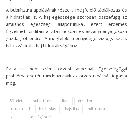
A bubifrizura ápolásának része a megfelelő táplálkozás és
a hidratálás is. A haj egészsége szorosan összefügg az
általános egészségi állapotunkkal, ezért érdemes
figyelmet fordítani a vitaminokban és ásványi anyagokban
gazdag étrendre. A megfelelő mennyiségű vízfogyasztás
is hozzájárul a haj hidratáltságához.
—
Ez a cikk nem számít orvosi tanácsnak. Egészségügyi
probléma esetén mindenki csak az orvos tanácsát fogadja
meg.
50 felett
bubifrizura
divat
érett kor
frizuratrend
hajápolás
hajstílus
női frizurák
stílus
szépségápolás