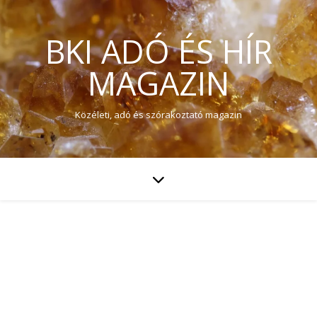
BKI ADÓ ÉS HÍR
MAGAZIN
Közéleti, adó és szórakoztató magazin