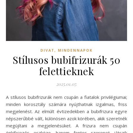
,
DIVAT
MINDENNAPOK
Stílusos bubifrizurák 50
felettieknek
2025.01.07.
A stílusos bubifrizurák nem csupán a fiatalok privilégiumai;
minden korosztály számára nyújthatnak izgalmas, friss
megjelenést. Az elmúlt évtizedekben a bubifrizura egyre
népszerűbbé vált, különösen azok körében, akik szeretnék
megújítani a megjelenésüket. A frizura nem csupán
önkifejezés eszköze, hanem fontos szerepet játszik