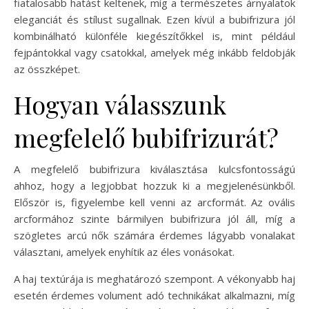
fiatalosabb hatást keltenek, míg a természetes árnyalatok
eleganciát és stílust sugallnak. Ezen kívül a bubifrizura jól
kombinálható különféle kiegészítőkkel is, mint például
fejpántokkal vagy csatokkal, amelyek még inkább feldobják
az összképet.
Hogyan válasszunk
megfelelő bubifrizurát?
A megfelelő bubifrizura kiválasztása kulcsfontosságú
ahhoz, hogy a legjobbat hozzuk ki a megjelenésünkből.
Először is, figyelembe kell venni az arcformát. Az ovális
arcformához szinte bármilyen bubifrizura jól áll, míg a
szögletes arcú nők számára érdemes lágyabb vonalakat
választani, amelyek enyhítik az éles vonásokat.
A haj textúrája is meghatározó szempont. A vékonyabb haj
esetén érdemes volument adó technikákat alkalmazni, míg