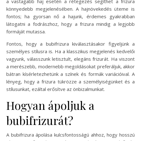
a vastagabb haj esetén a rétegezés segíthet a frizura
könnyedebb megjelenésében. A hajnövekedés üteme is
fontos; ha gyorsan nő a hajunk, érdemes gyakrabban
látogatni a fodrászhoz, hogy a frizura mindig a legjobb
formáját mutassa.
Fontos, hogy a bubifrizura kiválasztásakor figyeljünk a
személyes stílusra is. Ha a klasszikus megjelenés kedvelői
vagyunk, válasszunk letisztult, elegáns frizurát. Ha viszont
a merészebb, modernebb megoldásokat preferáljuk, akkor
bátran kísérletezhetünk a színek és formák variációival. A
lényeg, hogy a frizura tükrözze a személyiségünket és a
stílusunkat, ezáltal erősítve az önbizalmunkat.
Hogyan ápoljuk a
bubifrizurát?
A bubifrizura ápolása kulcsfontosságú ahhoz, hogy hosszú