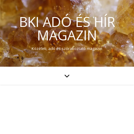
BKI ADÓ ÉS HÍR
MAGAZIN
Közéleti, adó és szórakoztató magazin