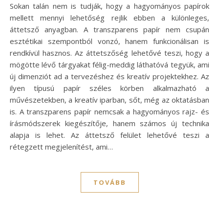
Sokan talán nem is tudják, hogy a hagyományos papírok
mellett mennyi lehetőség rejlik ebben a különleges,
áttetsző anyagban. A transzparens papír nem csupán
esztétikai szempontból vonzó, hanem funkcionálisan is
rendkívül hasznos. Az áttetszőség lehetővé teszi, hogy a
mögötte lévő tárgyakat félig-meddig láthatóvá tegyük, ami
új dimenziót ad a tervezéshez és kreatív projektekhez. Az
ilyen típusú papír széles körben alkalmazható a
művészetekben, a kreatív iparban, sőt, még az oktatásban
is. A transzparens papír nemcsak a hagyományos rajz- és
írásmódszerek kiegészítője, hanem számos új technika
alapja is lehet. Az áttetsző felület lehetővé teszi a
rétegzett megjelenítést, ami…
TOVÁBB