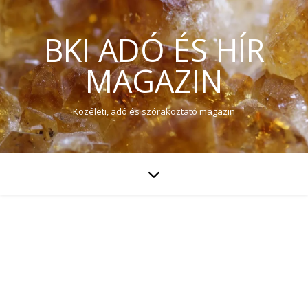
BKI ADÓ ÉS HÍR
MAGAZIN
Közéleti, adó és szórakoztató magazin