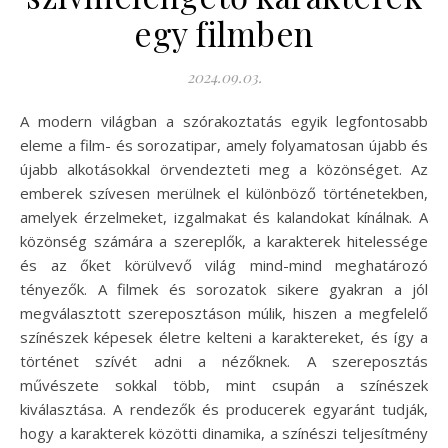
egy filmben
2024.09.03.
A modern világban a szórakoztatás egyik legfontosabb
eleme a film- és sorozatipar, amely folyamatosan újabb és
újabb alkotásokkal örvendezteti meg a közönséget. Az
emberek szívesen merülnek el különböző történetekben,
amelyek érzelmeket, izgalmakat és kalandokat kínálnak. A
közönség számára a szereplők, a karakterek hitelessége
és az őket körülvevő világ mind-mind meghatározó
tényezők. A filmek és sorozatok sikere gyakran a jól
megválasztott szereposztáson múlik, hiszen a megfelelő
színészek képesek életre kelteni a karaktereket, és így a
történet szívét adni a nézőknek. A szereposztás
művészete sokkal több, mint csupán a színészek
kiválasztása. A rendezők és producerek egyaránt tudják,
hogy a karakterek közötti dinamika, a színészi teljesítmény