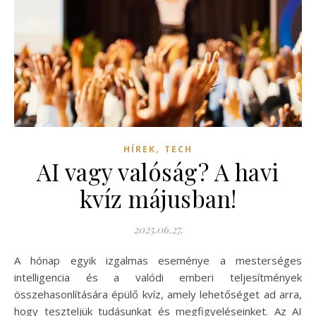
,
HÍREK
TECH
AI vagy valóság? A havi
kvíz májusban!
2025.06.27.
A hónap egyik izgalmas eseménye a mesterséges
intelligencia és a valódi emberi teljesítmények
összehasonlítására épülő kvíz, amely lehetőséget ad arra,
hogy teszteljük tudásunkat és megfigyeléseinket. Az AI