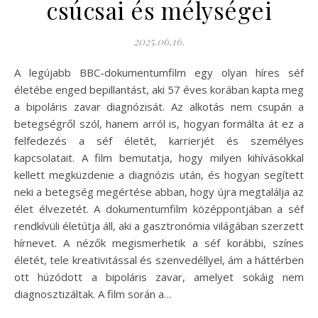
csúcsai és mélységei
2025.06.16.
A legújabb BBC-dokumentumfilm egy olyan híres séf
életébe enged bepillantást, aki 57 éves korában kapta meg
a bipoláris zavar diagnózisát. Az alkotás nem csupán a
betegségről szól, hanem arról is, hogyan formálta át ez a
felfedezés a séf életét, karrierjét és személyes
kapcsolatait. A film bemutatja, hogy milyen kihívásokkal
kellett megküzdenie a diagnózis után, és hogyan segített
neki a betegség megértése abban, hogy újra megtalálja az
élet élvezetét. A dokumentumfilm középpontjában a séf
rendkívüli életútja áll, aki a gasztronómia világában szerzett
hírnevet. A nézők megismerhetik a séf korábbi, színes
életét, tele kreativitással és szenvedéllyel, ám a háttérben
ott húzódott a bipoláris zavar, amelyet sokáig nem
diagnosztizáltak. A film során a…