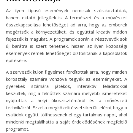
Az ilyen típusú események nemcsak szórakoztatóak,
hanem oktató jellegűek is. A természet és a művészet
összekapcsolása lehetőséget ad arra, hogy az emberek
megértsék a környezetüket, és egyúttal kreatív módon
fejezzék ki magukat. A programok során a résztvevők sok
új barátra is szert tehetnek, hiszen az ilyen közösségi
események remek lehetőséget biztosítanak a kapcsolatok
építésére.
A szervezők külön figyelmet fordítottak arra, hogy minden
korosztály számára vonzóvá tegyék az eseményeket. A
gyerekek számára játékos, interaktív feladatokkal
készültek, míg a felnőttek számára mélyebb ismereteket
nyújtottak a helyi ökoszisztémáról és a művészeti
technikákról. Ezzel a megközelítéssel sikerült elérni, hogy a
családok együtt tölthessenek el egy tartalmas napot, ahol
mindenki megtalálhatta a saját érdeklődésének megfelelő
programot.