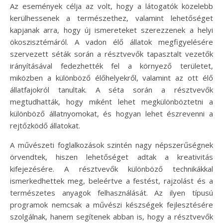
Az események célja az volt, hogy a látogatók közelebb
kerülhessenek a természethez, valamint lehetőséget
kapjanak arra, hogy új ismereteket szerezzenek a helyi
ökoszisztémáról. A vadon élő állatok megfigyelésére
szervezett séták során a résztvevők tapasztalt vezetők
irányításával fedezhették fel a környező területet,
miközben a különböző élőhelyekről, valamint az ott élő
állatfajokról tanultak. A séta során a résztvevők
megtudhatták, hogy miként lehet megkülönböztetni a
különböző állatnyomokat, és hogyan lehet észrevenni a
rejtőzködő állatokat.
A művészeti foglalkozások szintén nagy népszerűségnek
örvendtek, hiszen lehetőséget adtak a kreativitás
kifejezésére. A résztvevők különböző technikákkal
ismerkedhettek meg, beleértve a festést, rajzolást és a
természetes anyagok felhasználását. Az ilyen típusú
programok nemcsak a művészi készségek fejlesztésére
szolgálnak, hanem segítenek abban is, hogy a résztvevők