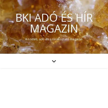
BKI ADÓ ÉS HÍR
MAGAZIN
Közéleti, adó és szórakoztató magazin