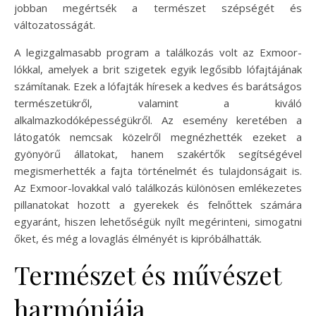
jobban megértsék a természet szépségét és
változatosságát.
A legizgalmasabb program a találkozás volt az Exmoor-
lókkal, amelyek a brit szigetek egyik legősibb lófajtájának
számítanak. Ezek a lófajták híresek a kedves és barátságos
természetükről, valamint a kiváló
alkalmazkodóképességükről. Az esemény keretében a
látogatók nemcsak közelről megnézhették ezeket a
gyönyörű állatokat, hanem szakértők segítségével
megismerhették a fajta történelmét és tulajdonságait is.
Az Exmoor-lovakkal való találkozás különösen emlékezetes
pillanatokat hozott a gyerekek és felnőttek számára
egyaránt, hiszen lehetőségük nyílt megérinteni, simogatni
őket, és még a lovaglás élményét is kipróbálhatták.
Természet és művészet
harmóniája